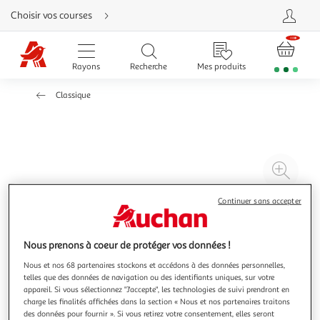
Aller
Choisir vos courses
directement
au
contenu
Aller
directement
Rayons
Recherche
Mes produits
à
la
recherche
Classique
Aller
directement
à
la
navigation
Aller
directement
à
Agr
la
rubrique
l'il
besoin
d'aide
à
Réd
Continuer sans accepter
20
l'il
à
Par
Nous prenons à coeur de protéger vos données !
100
le
Nous et nos 68 partenaires stockons et accédons à des données personnelles,
%
pro
telles que des données de navigation ou des identifiants uniques, sur votre
appareil. Si vous sélectionnez "J'accepte", les technologies de suivi prendront en
charge les finalités affichées dans la section « Nous et nos partenaires traitons
des données pour fournir ». Si vous retirez votre consentement, elles seront