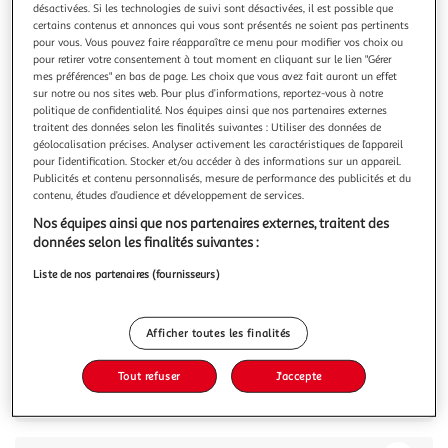
désactivées. Si les technologies de suivi sont désactivées, il est possible que
certains contenus et annonces qui vous sont présentés ne soient pas pertinents
pour vous. Vous pouvez faire réapparaître ce menu pour modifier vos choix ou
pour retirer votre consentement à tout moment en cliquant sur le lien "Gérer
mes préférences" en bas de page. Les choix que vous avez fait auront un effet
sur notre ou nos sites web. Pour plus d’informations, reportez-vous à notre
NESCAFE
politique de confidentialité. Nos équipes ainsi que nos partenaires externes
Capsules de café Colombia Espresso Decaffeinato
traitent des données selon les finalités suivantes : Utiliser des données de
Farmers Origins intensité 6 compatibles Nespresso
géolocalisation précises. Analyser activement les caractéristiques de l’appareil
pour l’identification. Stocker et/ou accéder à des informations sur un appareil.
Découvrez NESCAFE Espresso Décaféiné Colombia, un café
Publicités et contenu personnalisés, mesure de performance des publicités et du
exceptionnel issu des régions montagneuses de Colombie.
contenu, études d’audience et développement de services.
Ce savoureux assemblage de cafés décaféinés vous fait
En savoir +
découvrir le caractère fruité typique du café de cette région.
Nos équipes ainsi que nos partenaires externes, traitent des
53g
10 capsules
Un format boîte contenant 10 capsules vous permet de
données selon les finalités suivantes :
préparer 10 tasses
Vous voulez connaître le prix de ce produit ?
Liste de nos partenaires (fournisseurs)
Afficher le prix
Afficher toutes les finalités
Tout refuser
J'accepte
Description