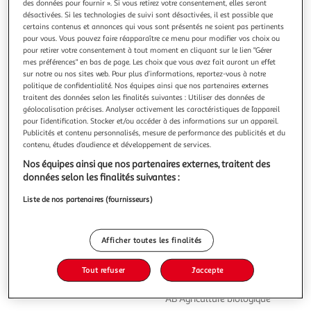
des données pour fournir ». Si vous retirez votre consentement, elles seront
désactivées. Si les technologies de suivi sont désactivées, il est possible que
certains contenus et annonces qui vous sont présentés ne soient pas pertinents
pour vous. Vous pouvez faire réapparaître ce menu pour modifier vos choix ou
pour retirer votre consentement à tout moment en cliquant sur le lien "Gérer
mes préférences" en bas de page. Les choix que vous avez fait auront un effet
4.5
(27)
sur notre ou nos sites web. Pour plus d’informations, reportez-vous à notre
NATURELA
politique de confidentialité. Nos équipes ainsi que nos partenaires externes
traitent des données selon les finalités suivantes : Utiliser des données de
Café moulu bio pur arabica intensité 7
géolocalisation précises. Analyser activement les caractéristiques de l’appareil
Notre café est issu de cafés bio en provenance d'Amérique
pour l’identification. Stocker et/ou accéder à des informations sur un appareil.
Latine. Rond, il offre une tasse équilibrée aux notes
Publicités et contenu personnalisés, mesure de performance des publicités et du
légèrement grillées.
En savoir +
contenu, études d’audience et développement de services.
1kg
Nos équipes ainsi que nos partenaires externes, traitent des
données selon les finalités suivantes :
Vous voulez connaître le prix de ce produit ?
Liste de nos partenaires (fournisseurs)
Afficher le prix
Afficher toutes les finalités
Tout refuser
J'accepte
Eurofeuille - Bio européen
AB Agriculture biologique