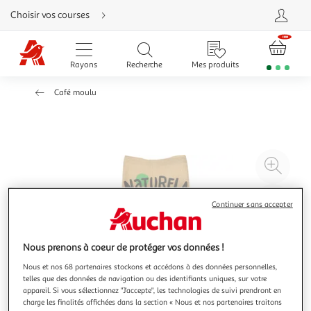
Aller
Choisir vos courses
directement
au
contenu
Aller
directement
Rayons
Recherche
Mes produits
à
la
recherche
Café moulu
Aller
directement
à
la
navigation
Aller
directement
à
Agr
la
rubrique
l'il
besoin
d'aide
à
Réd
Continuer sans accepter
20
l'il
à
Par
100
le
Nous prenons à coeur de protéger vos données !
%
pro
Nous et nos 68 partenaires stockons et accédons à des données personnelles,
telles que des données de navigation ou des identifiants uniques, sur votre
appareil. Si vous sélectionnez "J'accepte", les technologies de suivi prendront en
charge les finalités affichées dans la section « Nous et nos partenaires traitons