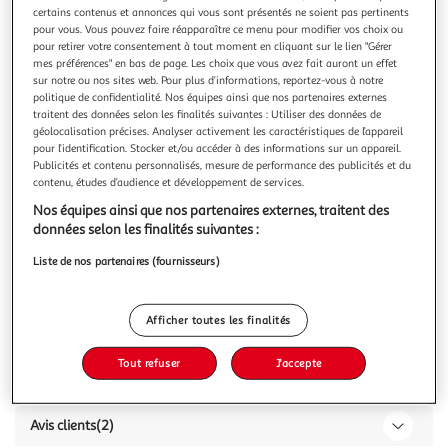
certains contenus et annonces qui vous sont présentés ne soient pas pertinents
pour vous. Vous pouvez faire réapparaître ce menu pour modifier vos choix ou
pour retirer votre consentement à tout moment en cliquant sur le lien "Gérer
mes préférences" en bas de page. Les choix que vous avez fait auront un effet
sur notre ou nos sites web. Pour plus d’informations, reportez-vous à notre
politique de confidentialité. Nos équipes ainsi que nos partenaires externes
3.5
(2)
traitent des données selon les finalités suivantes : Utiliser des données de
NATURE BOX
géolocalisation précises. Analyser activement les caractéristiques de l’appareil
Shampoing solide réparation au beurre de karité bio
pour l’identification. Stocker et/ou accéder à des informations sur un appareil.
Publicités et contenu personnalisés, mesure de performance des publicités et du
cheveux abîmés et cassants
contenu, études d’audience et développement de services.
85g
Nos équipes ainsi que nos partenaires externes, traitent des
données selon les finalités suivantes :
Vous voulez connaître le prix de ce produit ?
Liste de nos partenaires (fournisseurs)
Afficher le prix
Afficher toutes les finalités
Tout refuser
J'accepte
Caractéristiques
Avis clients
(2)