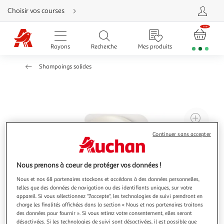
Aller
Choisir vos courses
directement
au
contenu
Aller
directement
Rayons
Recherche
Mes produits
à
la
recherche
Shampoings solides
Aller
directement
à
la
navigation
Aller
directement
à
Agr
la
rubrique
l'il
besoin
Continuer sans accepter
d'aide
à
Réd
20
l'il
Nous prenons à coeur de protéger vos données !
à
Par
100
le
Nous et nos 68 partenaires stockons et accédons à des données personnelles,
telles que des données de navigation ou des identifiants uniques, sur votre
%
pro
appareil. Si vous sélectionnez "J'accepte", les technologies de suivi prendront en
charge les finalités affichées dans la section « Nous et nos partenaires traitons
des données pour fournir ». Si vous retirez votre consentement, elles seront
désactivées. Si les technologies de suivi sont désactivées, il est possible que