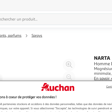
ants, parfums
Sprays
NARTA
Agrandir
Homme Dé
Magnésium
l'illustration
minimale, avec 
à
Réduire
synthétiqu
En savoir 
200%
l'illustration
est aussi 
100ml
Cont
invisible,
à
Partager
100
le
ns à coeur de protéger vos données !
%
produit
8 partenaires stockons et accédons à des données personnelles, telles que des données de nav
niques, sur votre appareil. Si vous sélectionnez "J'accepte", les technologies de suivi prendront e