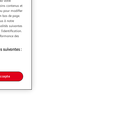
ez votre
tains contenus et
nu pour modifier
en bas de page.
ous à notre
nalités suivantes
l’identification.
erformance des
s suivantes :
accepte