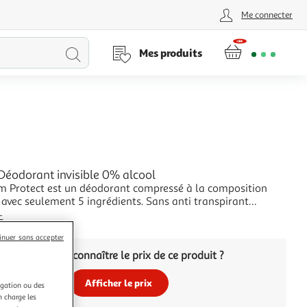
Me connecter
Lancer
Mes produits
la
recherche
odorant invisible 0% alcool
 Protect est un déodorant compressé à la composition
seulement 5 ingrédients. Sans anti transpirant
es, sans alcool et efficace 48H. Concentré en magnésium, il
+
efficace que les sels d'aluminium contre les odeurs. Formule
inuer sans accepter
 anti traces blanches, e
Vous voulez connaître le prix de ce produit ?
Afficher le prix
igation ou des
n charge les