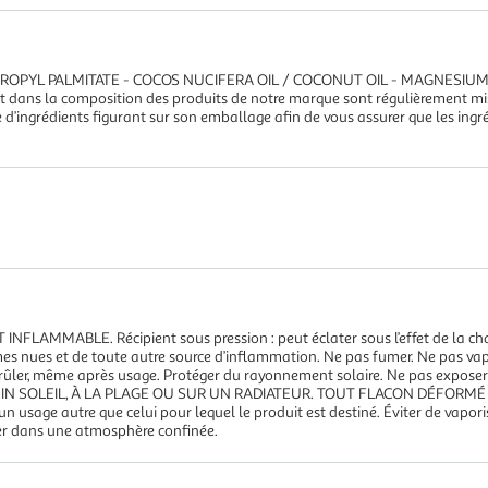
PROPYL PALMITATE - COCOS NUCIFERA OIL / COCONUT OIL - MAGNESIUM 
t dans la composition des produits de notre marque sont régulièrement mise
ste d’ingrédients figurant sur son emballage afin de vous assurer que les ingr
ABLE. Récipient sous pression : peut éclater sous l’effet de la chaleur.
mes nues et de toute autre source d’inflammation. Ne pas fumer. Ne pas va
ni brûler, même après usage. Protéger du rayonnement solaire. Ne pas expos
 SOLEIL, À LA PLAGE OU SUR UN RADIATEUR. TOUT FLACON DÉFORMÉ NE 
un usage autre que celui pour lequel le produit est destiné. Éviter de vaporis
ser dans une atmosphère confinée.