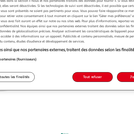
chées dans la section « Nous et nos partenaires traitons des données pour fournir ». Si vous retir
 elles seront désactivées. Si les technologies de suivi sont désactivées, il est possible que cer
vous sont présentés ne soient pas pertinents pour vous. Vous pouvez faire réapparaître ce me
pour retirer votre consentement à tout moment en cliquant sur le lien "Gérer mes préférences" 
 vous avez fait auront un effet sur notre ou nos sites web. Pour plus d’informations, reportez-v
confidentialité. Nos équipes ainsi que nos partenaires externes traitent des données selon les fi
 données de géolocalisation précises. Analyser activement les caractéristiques de l’appareil pour 
 accéder à des informations sur un appareil. Publicités et contenu personnalisés, mesure de p
 du contenu, études d’audience et développement de services.
s ainsi que nos partenaires externes, traitent des données selon les finalité
partenaires (fournisseurs)
toutes les finalités
Tout refuser
J'