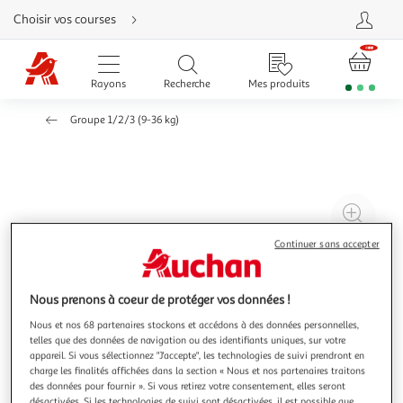
Aller
Choisir vos courses
directement
au
contenu
Aller
directement
Rayons
Recherche
Mes produits
à
la
recherche
Groupe 1/2/3 (9-36 kg)
Aller
directement
à
la
navigation
Aller
directement
à
Agr
la
rubrique
l'il
besoin
Continuer sans accepter
d'aide
à
Réd
20
l'il
à
Par
Nous prenons à coeur de protéger vos données !
100
le
Nous et nos 68 partenaires stockons et accédons à des données personnelles,
telles que des données de navigation ou des identifiants uniques, sur votre
%
pro
appareil. Si vous sélectionnez "J'accepte", les technologies de suivi prendront en
charge les finalités affichées dans la section « Nous et nos partenaires traitons
des données pour fournir ». Si vous retirez votre consentement, elles seront
désactivées. Si les technologies de suivi sont désactivées, il est possible que