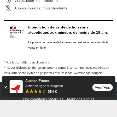
Accessibilité : non conforme
Espace sourds et malentendants
Interdiction de vente de boissons
alcooliques aux mineurs de moins de 18 ans
La preuve de majorité de l'acheteur est exigée au moment de la
vente en ligne.
* Voir les conditions
en cliquant ici
** L’abus d’alcool est dangereux pour la santé, à consommer avec modération
Pour votre santé, évitez de grignoter entre les repas.
www.mangerbouger.fr
Auchan France
Achat en ligne et magasin
Vers l'App
38,4 K
Nos conditions générales
Mentions légales
Conditions des offres et promotions
Gérer mes préférences
Politique de confidentialité
Informations légales marketplace