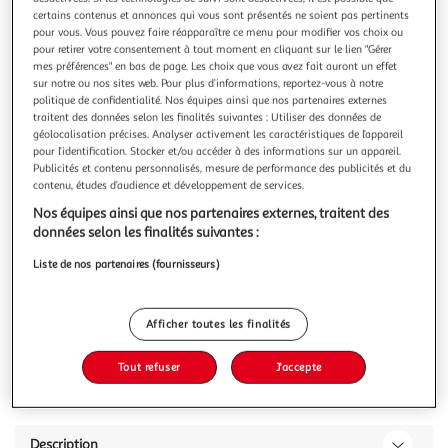
Illustration
Illustration
certains contenus et annonces qui vous sont présentés ne soient pas pertinents
précédente
suivante
pour vous. Vous pouvez faire réapparaître ce menu pour modifier vos choix ou
pour retirer votre consentement à tout moment en cliquant sur le lien "Gérer
mes préférences" en bas de page. Les choix que vous avez fait auront un effet
Meilleure vente
Voir conditions
sur notre ou nos sites web. Pour plus d’informations, reportez-vous à notre
politique de confidentialité. Nos équipes ainsi que nos partenaires externes
NANIA
traitent des données selon les finalités suivantes : Utiliser des données de
géolocalisation précises. Analyser activement les caractéristiques de l’appareil
Nania Siège auto bébé TORINO évolutif 76-150 cm 15
pour l’identification. Stocker et/ou accéder à des informations sur un appareil.
mois à 12 ans, Têtière ajustable 12 niveaux de
Publicités et contenu personnalisés, mesure de performance des publicités et du
réglages, Protections latérales,Housse amovible et
contenu, études d’audience et développement de services.
lavable - Porte gobelet
Nos équipes ainsi que nos partenaires externes, traitent des
EVOLUTIF : Un siège auto pour les enfants d'une taille
données selon les finalités suivantes :
comprise entre 76 et 150 cm (environ de 15 mois à 12 ans
Liste de nos partenaires (fournisseurs)
ou de 9 à 36 kg. - Appuie-tête réglable en hauteur sur 12
En savoir +
positions - Système de ceinture à 5 points évoluant
Vous voulez connaître le prix de ce produit ?
automatiquement pour les enfants jusqu'à une taille de
105 cm et un poids m
Afficher toutes les finalités
Afficher le prix
Tout refuser
J'accepte
Description