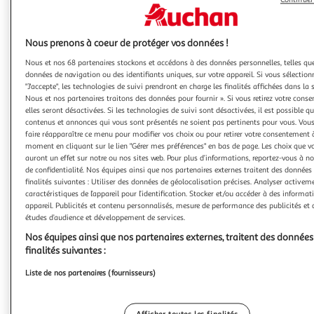
Illustration
Illustration
précédente
suivante
Nous prenons à coeur de protéger vos données !
Nous et nos 68 partenaires stockons et accédons à des données personnelles, telles qu
4.5
(79)
données de navigation ou des identifiants uniques, sur votre appareil. Si vous sélection
MUSTELA
"J'accepte", les technologies de suivi prendront en charge les finalités affichées dans la 
Nous et nos partenaires traitons des données pour fournir ». Si vous retirez votre cons
Maternité Crème vergetures
elles seront désactivées. Si les technologies de suivi sont désactivées, il est possible q
Crème spécialement formulée pour prévenir l'apparition
contenus et annonces qui vous sont présentés ne soient pas pertinents pour vous. Vou
des vergetures durant la maternité :• Hydrate durablement•
faire réapparaître ce menu pour modifier vos choix ou pour retirer votre consentement 
Renforce l'élasticité de la peau• Apaise les sensations de
En savoir +
moment en cliquant sur le lien "Gérer mes préférences" en bas de page. Les choix que vo
tiraillements
auront un effet sur notre ou nos sites web. Pour plus d’informations, reportez-vous à no
150ml
de confidentialité. Nos équipes ainsi que nos partenaires externes traitent des données 
finalités suivantes : Utiliser des données de géolocalisation précises. Analyser activeme
Vous voulez connaître le prix de ce produit ?
caractéristiques de l’appareil pour l’identification. Stocker et/ou accéder à des informat
appareil. Publicités et contenu personnalisés, mesure de performance des publicités et 
Afficher le prix
études d’audience et développement de services.
Nos équipes ainsi que nos partenaires externes, traitent des données
finalités suivantes :
Liste de nos partenaires (fournisseurs)
Description