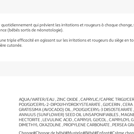
er quotidiennement qui prévient les irritations et rougeurs à chaque change, 
nce (bébés sortis de néonatologie).
triple efficacité en agissant sur les irritations et rougeurs du siège en to
ière cutanée.
AQUA/WATER/EAU , ZINC OXIDE , CAPRYLIC/CAPRIC TRIGLYCE
POLYGLYCERYL-2-DIPOLYHYDROXYSTEARATE , GLYCERIN , CERA
GRATISSIMA (AVOCADO) OIL , POLYGLYCERYL-3 DIISOSTEARATE
ANNUUS (SUNFLOWER) SEED OIL UNSAPONIFIABLES , MAGN
HECTORITE , LEVULINIC ACID , CAPRYLYL GLYCOL , CAPRYLOYL 
DIMETHYL OXAZOLINE , PROPYLENE CARBONATE , PERSEA GR
Change#Change de bébé#Mustela#Bébé#Enfant#Crème change