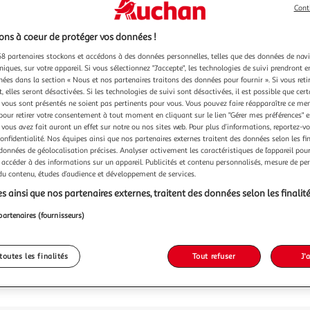
Cont
ns à coeur de protéger vos données !
8 partenaires stockons et accédons à des données personnelles, telles que des données de nav
niques, sur votre appareil. Si vous sélectionnez "J'accepte", les technologies de suivi prendront e
chées dans la section « Nous et nos partenaires traitons des données pour fournir ». Si vous retir
 elles seront désactivées. Si les technologies de suivi sont désactivées, il est possible que cer
vous sont présentés ne soient pas pertinents pour vous. Vous pouvez faire réapparaître ce me
pour retirer votre consentement à tout moment en cliquant sur le lien "Gérer mes préférences" 
 vous avez fait auront un effet sur notre ou nos sites web. Pour plus d’informations, reportez-v
confidentialité. Nos équipes ainsi que nos partenaires externes traitent des données selon les fi
 données de géolocalisation précises. Analyser activement les caractéristiques de l’appareil pour 
 accéder à des informations sur un appareil. Publicités et contenu personnalisés, mesure de p
 du contenu, études d’audience et développement de services.
s ainsi que nos partenaires externes, traitent des données selon les finalité
partenaires (fournisseurs)
toutes les finalités
Tout refuser
J'