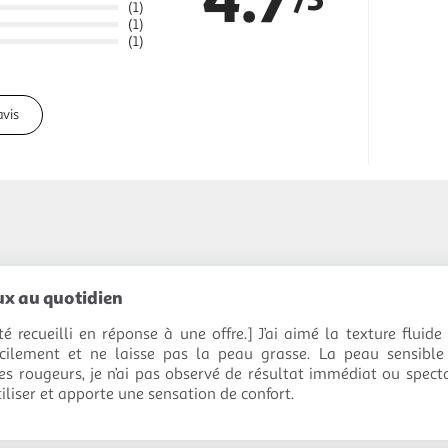
(1)
(1)
(1)
avis
ux au quotidien
té recueilli en réponse à une offre.] J’ai aimé la texture fluide
acilement et ne laisse pas la peau grasse. La peau sensible 
s rougeurs, je n’ai pas observé de résultat immédiat ou specta
iliser et apporte une sensation de confort.