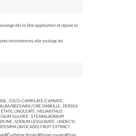
soulage dès la 1ère application et répare la
utes circonstances, elle soulage les
RIDE , COCO-CAPRYLATE/CAPRATE ,
 ALBA/BEESWAX/CIRE D’ABEILLE , PERSEA
 , ETHYL LINOLEATE , HELIANTHUS
ESIUM SULFATE , STEARALKONIUM
GLYCINE , SODIUM LEVULINATE , UNDECYL
ATISSIMA (AVOCADO) FRUIT EXTRACT
#Érythème fessier#Fesses rouges#Soin