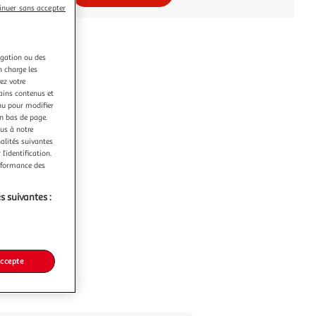
inuer sans accepter
igation ou des
n charge les
ez votre
tains contenus et
nu pour modifier
en bas de page.
ous à notre
nalités suivantes
l’identification.
erformance des
s suivantes :
accepte