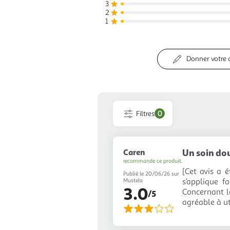
3
2
1
Donner votre 
Filtres
0
Caren
Un soin do
recommande ce produit.
[Cet avis a é
Publié le 20/06/26 sur
s’applique f
Mustela
3.0
Concernant le
/5
agréable à ut