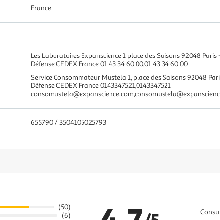
France
Les Laboratoires Expanscience 1 place des Saisons 92048 Paris
Défense CEDEX France 01 43 34 60 00,01 43 34 60 00
Service Consommateur Mustela 1, place des Saisons 92048 Pari
Défense CEDEX France 0143347521,0143347521
consomustela@expanscience.com,consomustela@expanscienc
655790 / 3504105025793
4.7
(50)
Consul
/5
(6)