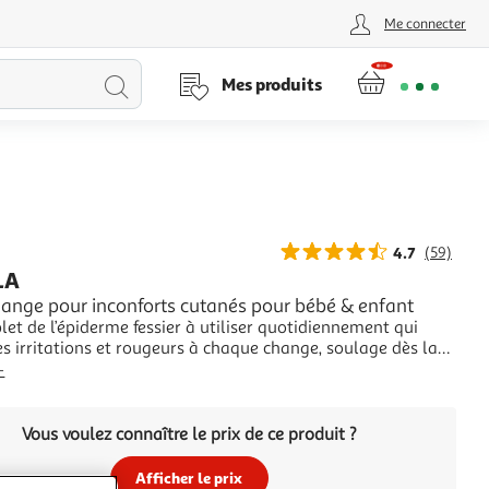
Me connecter
Lancer
Mes produits
la
recherche
4.7
(59)
LA
ange pour inconforts cutanés pour bébé & enfant
et de l’épiderme fessier à utiliser quotidiennement qui
es irritations et rougeurs à chaque change, soulage dès la
cation et répare la peau durablement. Utilisable dès la
+
s sortis de néonatologie). La Crème change 123 de
rantit une triple effic
Vous voulez connaître le prix de ce produit ?
Afficher le prix