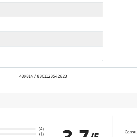
439814 / 8801128542623
3.7
(4)
Consul
/5
(1)