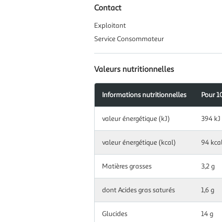
Contact
Exploitant
Service Consommateur
Valeurs nutritionnelles
Informations nutritionnelles
Pour 1
Information
valeur énergétique (kJ)
394 kJ
nutritionnelles
pour
100
valeur énergétique (kcal)
94 kca
g|ml
Matières grasses
3,2 g
dont Acides gras saturés
1,6 g
Glucides
14 g