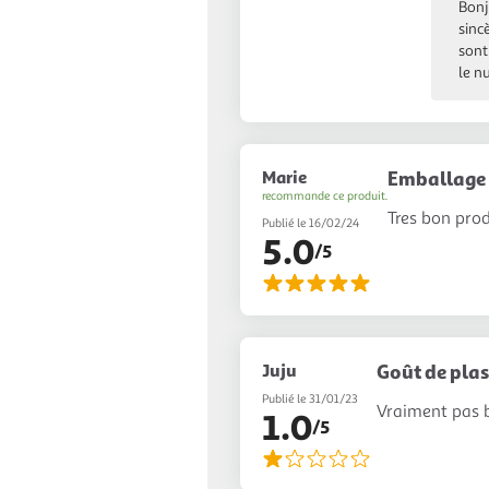
Bonj
sinc
sont
le n
Marie
Emballage 
recommande ce produit.
Tres bon prod
Publié le 16/02/24
5.0
/5
Juju
Goût de plas
Publié le 31/01/23
Vraiment pas b
1.0
/5