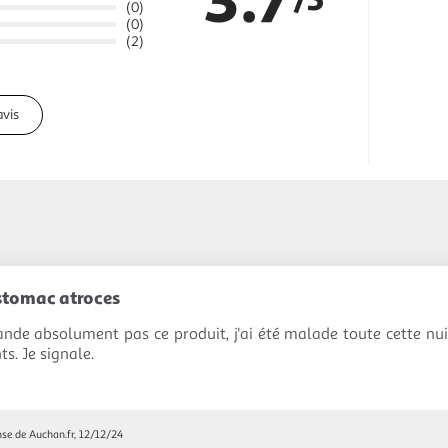
(0)
(0)
(2)
avis
stomac atroces
de absolument pas ce produit, j'ai été malade toute cette nuit
s. Je signale.
se de Auchan.fr, 12/12/24