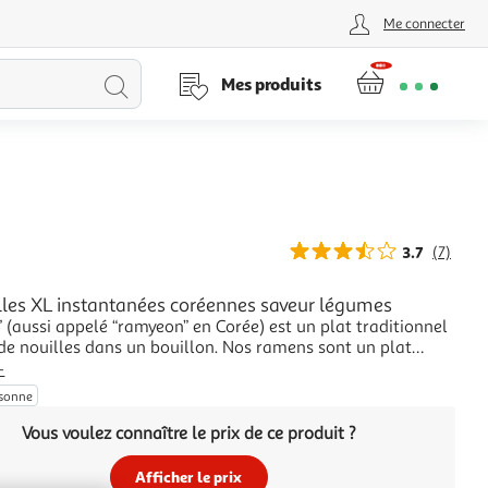
Me connecter
Lancer
Mes produits
la
recherche
3.7
(7)
lles XL instantanées coréennes saveur légumes
 (aussi appelé “ramyeon” en Corée) est un plat traditionnel
de nouilles dans un bouillon. Nos ramens sont un plat
 coréen composé de nouilles précuites qui vont être frite à
+
ccompagnées d’une soupe en poudre. Dégustez les ramens
rsonne
és Mr. Min saveur légum
Vous voulez connaître le prix de ce produit ?
Afficher le prix