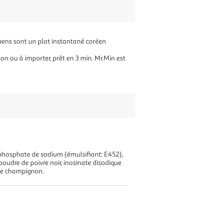
amens sont un plat instantané coréen
n ou à importer, prêt en 3 min. Mr.Min est
lyphosphate de sodium (émulsifiant: E452),
poudre de poivre noir, inosinate disodique
 de champignon.