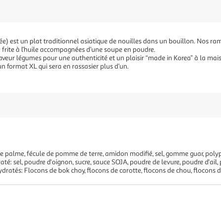
e) est un plat traditionnel asiatique de nouilles dans un bouillon. Nos r
e frite à l’huile accompagnées d’une soupe en poudre.
veur légumes pour une authenticité et un plaisir “made in Korea” à la maiso
n format XL qui sera en rassasier plus d’un.
le de palme, fécule de pomme de terre, amidon modifié, sel, gomme guar, po
té: sel, poudre d'oignon, sucre, sauce SOJA, poudre de levure, poudre d'ail, 
dratés: Flocons de bok choy, flocons de carotte, flocons de chou, flocons