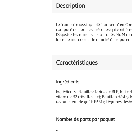
Description
Le “ramen” (aussi appelé “ramyeon” en Coré
composé de nouilles précuites qui vont êtr
Dégustez les ramens instantanés Mr. Min sa
la seule marque sur le marché à proposer u
Caractéristiques
Ingrédients
Ingrédients : Nouilles: farine de BLE, hui
vitamine B2 (riboflavine); Bouillon déshydra
(exhausteur de goût: E631); Légumes déshy
Nombre de parts par paquet
1