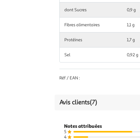
dont Sucres
0,9 g
Fibres alimentaires
1,1 g
Protéines
1,7 g
Sel
0,92 g
Réf / EAN :
Avis clients
(7)
Notes attribuées
5
4