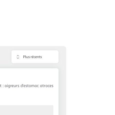
Trier
les
avis
 : aigreurs d'estomac atroces