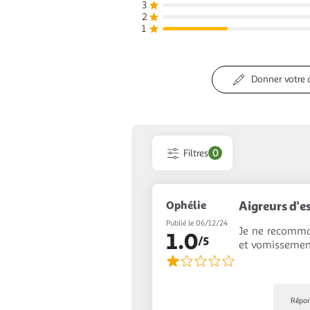
3
2
1
Donner votre 
Filtres
0
Ophélie
Aigreurs d'e
Publié le 06/12/24
Je ne recomman
1.0
/5
et vomissement
Répon