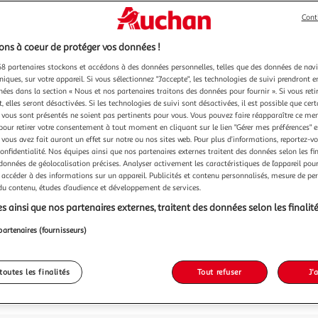
Cont
ns à coeur de protéger vos données !
8 partenaires stockons et accédons à des données personnelles, telles que des données de nav
niques, sur votre appareil. Si vous sélectionnez "J'accepte", les technologies de suivi prendront e
chées dans la section « Nous et nos partenaires traitons des données pour fournir ». Si vous retir
 elles seront désactivées. Si les technologies de suivi sont désactivées, il est possible que cer
vous sont présentés ne soient pas pertinents pour vous. Vous pouvez faire réapparaître ce me
pour retirer votre consentement à tout moment en cliquant sur le lien "Gérer mes préférences" 
 vous avez fait auront un effet sur notre ou nos sites web. Pour plus d’informations, reportez-v
confidentialité. Nos équipes ainsi que nos partenaires externes traitent des données selon les fi
 données de géolocalisation précises. Analyser activement les caractéristiques de l’appareil pour 
 accéder à des informations sur un appareil. Publicités et contenu personnalisés, mesure de p
 du contenu, études d’audience et développement de services.
s ainsi que nos partenaires externes, traitent des données selon les finalité
partenaires (fournisseurs)
toutes les finalités
Tout refuser
J'