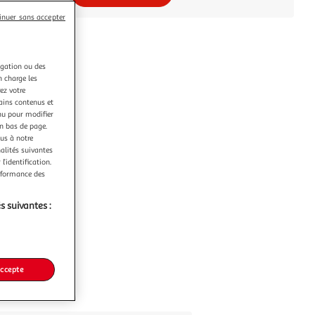
inuer sans accepter
igation ou des
n charge les
ez votre
tains contenus et
nu pour modifier
en bas de page.
ous à notre
nalités suivantes
l’identification.
erformance des
s suivantes :
accepte