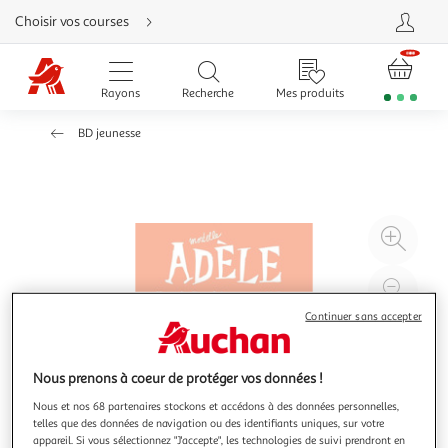
Aller
Choisir vos courses
directement
au
contenu
Aller
directement
Rayons
Recherche
Mes produits
à
la
recherche
BD jeunesse
Aller
directement
à
la
navigation
Aller
directement
à
Agr
la
rubrique
l'il
besoin
d'aide
à
Réd
20
l'il
Continuer sans accepter
à
Par
100
le
Nous prenons à coeur de protéger vos données !
%
pro
Nous et nos 68 partenaires stockons et accédons à des données personnelles,
telles que des données de navigation ou des identifiants uniques, sur votre
appareil. Si vous sélectionnez "J'accepte", les technologies de suivi prendront en