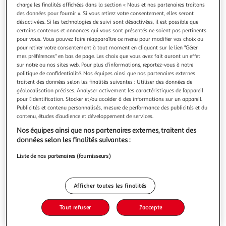
charge les finalités affichées dans la section « Nous et nos partenaires traitons
des données pour fournir ». Si vous retirez votre consentement, elles seront
désactivées. Si les technologies de suivi sont désactivées, il est possible que
certains contenus et annonces qui vous sont présentés ne soient pas pertinents
pour vous. Vous pouvez faire réapparaître ce menu pour modifier vos choix ou
pour retirer votre consentement à tout moment en cliquant sur le lien "Gérer
MORTELLE ADELE TOME 19 : FACE DE BEURK !, Mr
mes préférences" en bas de page. Les choix que vous avez fait auront un effet
Tan
sur notre ou nos sites web. Pour plus d’informations, reportez-vous à notre
Hey, tu m'entends ? Oui, toi, celui qui se la raconte, celle qui
politique de confidentialité. Nos équipes ainsi que nos partenaires externes
casse les pieds, celui qui donne tout le temps des ordres,
traitent des données selon les finalités suivantes : Utiliser des données de
celle qui dit toujours n'importe quoi... Oui, oui, c'est à toi
En savoir +
géolocalisation précises. Analyser activement les caractéristiques de l’appareil
que je parle... Tu cherches où est le problème ? Bah regarde
pour l’identification. Stocker et/ou accéder à des informations sur un appareil.
Vous voulez connaître le prix de ce produit ?
Publicités et contenu personnalisés, mesure de performance des publicités et du
dans le miroir ! Face de Beurk ! Que ce soit dans
contenu, études d’audience et développement de services.
Afficher le prix
Nos équipes ainsi que nos partenaires externes, traitent des
données selon les finalités suivantes :
Liste de nos partenaires (fournisseurs)
Description
Afficher toutes les finalités
Caractéristiques
Tout refuser
J'accepte