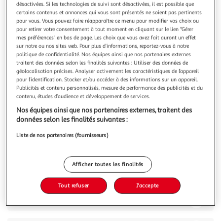
désactivées. Si les technologies de suivi sont désactivées, il est possible que
certains contenus et annonces qui vous sont présentés ne soient pas pertinents
pour vous. Vous pouvez faire réapparaître ce menu pour modifier vos choix ou
pour retirer votre consentement à tout moment en cliquant sur le lien "Gérer
mes préférences" en bas de page. Les choix que vous avez fait auront un effet
sur notre ou nos sites web. Pour plus d’informations, reportez-vous à notre
4.3
(12)
politique de confidentialité. Nos équipes ainsi que nos partenaires externes
MONT BLANC
traitent des données selon les finalités suivantes : Utiliser des données de
géolocalisation précises. Analyser activement les caractéristiques de l’appareil
Crème dessert saveur chocolat
pour l’identification. Stocker et/ou accéder à des informations sur un appareil.
Plongez dans l'univers des crèmes dessert Mont Blanc® : un
Publicités et contenu personnalisés, mesure de performance des publicités et du
dessert intemporel aux goûts iconiques et à la texture
contenu, études d’audience et développement de services.
inimitable, fait à partir de lait origine France, pour un
En savoir +
Nos équipes ainsi que nos partenaires externes, traitent des
moment de gourmandise sans chichi.
570g
données selon les finalités suivantes :
Vous voulez connaître le prix de ce produit ?
Liste de nos partenaires (fournisseurs)
Afficher le prix
Afficher toutes les finalités
Tout refuser
J'accepte
Description