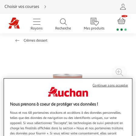
Aller
Choisir vos courses
directement
au
contenu
Aller
directement
Rayons
Recherche
Mes produits
à
la
recherche
Crèmes dessert
Aller
directement
à
la
navigation
Aller
directement
à
Agr
la
rubrique
l'il
besoin
d'aide
à
Réd
Continuer sans accepter
20
l'il
à
Par
Nous prenons à coeur de protéger vos données !
100
le
Nous et nos 68 partenaires stockons et accédons à des données personnelles,
%
pro
telles que des données de navigation ou des identifiants uniques, sur votre
appareil. Si vous sélectionnez "J'accepte", les technologies de suivi prendront en
charge les finalités affichées dans la section « Nous et nos partenaires traitons
des données pour fournir ». Si vous retirez votre consentement, elles seront