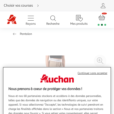
Aller
Choisir vos courses
directement
au
contenu
Aller
directement
Rayons
Recherche
Mes produits
à
la
recherche
Pantalon
Aller
directement
à
la
navigation
Aller
directement
à
Agr
la
rubrique
l'il
besoin
d'aide
à
Réd
Continuer sans accepter
20
l'il
à
Par
Nous prenons à coeur de protéger vos données !
100
le
Nous et nos 68 partenaires stockons et accédons à des données personnelles,
%
pro
telles que des données de navigation ou des identifiants uniques, sur votre
appareil. Si vous sélectionnez "J'accepte", les technologies de suivi prendront en
charge les finalités affichées dans la section « Nous et nos partenaires traitons
des données pour fournir ». Si vous retirez votre consentement, elles seront