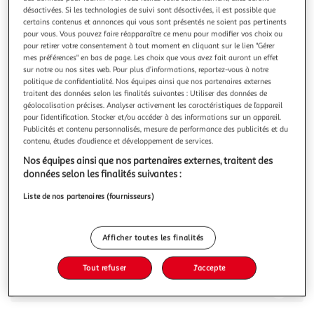
Illustration
Illustration
désactivées. Si les technologies de suivi sont désactivées, il est possible que
précédente
suivante
certains contenus et annonces qui vous sont présentés ne soient pas pertinents
pour vous. Vous pouvez faire réapparaître ce menu pour modifier vos choix ou
pour retirer votre consentement à tout moment en cliquant sur le lien "Gérer
mes préférences" en bas de page. Les choix que vous avez fait auront un effet
MONDAY PREMIUM
sur notre ou nos sites web. Pour plus d’informations, reportez-vous à notre
politique de confidentialité. Nos équipes ainsi que nos partenaires externes
Pantalon Fluide Femme Monday Premium Wide
traitent des données selon les finalités suivantes : Utiliser des données de
Optez pour ce pantalon Monday Premium- Coloris : Beige-
géolocalisation précises. Analyser activement les caractéristiques de l’appareil
Taille élastique- Taille haute- Composition : 60% coton,
pour l’identification. Stocker et/ou accéder à des informations sur un appareil.
40% polyester
En savoir +
Publicités et contenu personnalisés, mesure de performance des publicités et du
contenu, études d’audience et développement de services.
Vous voulez connaître le prix de ce produit ?
Nos équipes ainsi que nos partenaires externes, traitent des
données selon les finalités suivantes :
Afficher le prix
Liste de nos partenaires (fournisseurs)
Afficher toutes les finalités
Description
Tout refuser
J'accepte
Caractéristiques