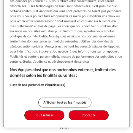
Illustration
Illustration
des données pour fournir ». Si vous retirez votre consentement, elles seront
désactivées. Si les technologies de suivi sont désactivées, il est possible que
précédente
suivante
certains contenus et annonces qui vous sont présentés ne soient pas pertinents
pour vous. Vous pouvez faire réapparaître ce menu pour modifier vos choix ou
pour retirer votre consentement à tout moment en cliquant sur le lien "Gérer
mes préférences" en bas de page. Les choix que vous avez fait auront un effet
3.0
(1)
sur notre ou nos sites web. Pour plus d’informations, reportez-vous à notre
MON PÂTISSIER
politique de confidentialité. Nos équipes ainsi que nos partenaires externes
traitent des données selon les finalités suivantes : Utiliser des données de
Gâteau 3D Reine neige 2
géolocalisation précises. Analyser activement les caractéristiques de l’appareil
LA REINE DES NEIGES, LE PLUS GRAND SUCCES DES
pour l’identification. Stocker et/ou accéder à des informations sur un appareil.
FILMS D'ANIMATION DE TOUS LES TEMPS. ANNA ET ELSA
Publicités et contenu personnalisés, mesure de performance des publicités et du
FIGURENT SUR LE GATEAU DANS UN EMBALLAGE QUI
En savoir +
contenu, études d’audience et développement de services.
REPREND L'UNIVERS DU FILM;
915g
16 parts
Nos équipes ainsi que nos partenaires externes, traitent des
données selon les finalités suivantes :
Vous voulez connaître le prix de ce produit ?
Liste de nos partenaires (fournisseurs)
Afficher le prix
Afficher toutes les finalités
Tout refuser
J'accepte
Frais