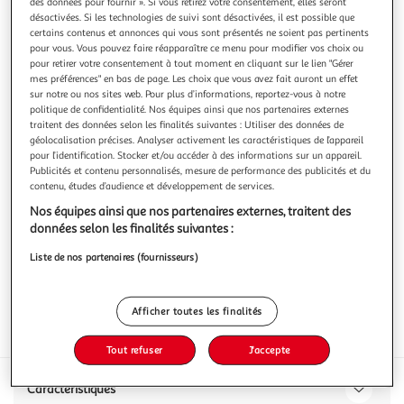
des données pour fournir ». Si vous retirez votre consentement, elles seront
désactivées. Si les technologies de suivi sont désactivées, il est possible que
certains contenus et annonces qui vous sont présentés ne soient pas pertinents
pour vous. Vous pouvez faire réapparaître ce menu pour modifier vos choix ou
pour retirer votre consentement à tout moment en cliquant sur le lien "Gérer
mes préférences" en bas de page. Les choix que vous avez fait auront un effet
4,8
(8)
sur notre ou nos sites web. Pour plus d’informations, reportez-vous à notre
MON FROMAGER
politique de confidentialité. Nos équipes ainsi que nos partenaires externes
traitent des données selon les finalités suivantes : Utiliser des données de
Chevrot au lait cru
géolocalisation précises. Analyser activement les caractéristiques de l’appareil
pour l’identification. Stocker et/ou accéder à des informations sur un appareil.
200g
Publicités et contenu personnalisés, mesure de performance des publicités et du
Vous voulez connaître le prix de ce produit ?
contenu, études d’audience et développement de services.
Nos équipes ainsi que nos partenaires externes, traitent des
Afficher le prix
données selon les finalités suivantes :
Liste de nos partenaires (fournisseurs)
Afficher toutes les finalités
Frais
Tout refuser
J'accepte
Caractéristiques