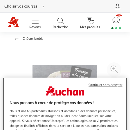
Aller
Choisir vos courses
directement
au
contenu
Aller
directement
Rayons
Recherche
Mes produits
à
la
recherche
Chèvre, brebis
Aller
directement
à
la
navigation
Aller
directement
à
Agr
la
rubrique
l'il
besoin
d'aide
à
Réd
Continuer sans accepter
20
l'il
à
Par
Nous prenons à coeur de protéger vos données !
100
le
%
pro
Nous et nos 68 partenaires stockons et accédons à des données personnelles,
telles que des données de navigation ou des identifiants uniques, sur votre
appareil. Si vous sélectionnez "J'accepte", les technologies de suivi prendront en
charge les finalités affichées dans la section « Nous et nos partenaires traitons