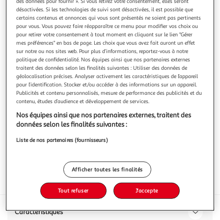
des données pour fournir ». Si vous retirez votre consentement, elles seront
désactivées. Si les technologies de suivi sont désactivées, il est possible que
certains contenus et annonces qui vous sont présentés ne soient pas pertinents
pour vous. Vous pouvez faire réapparaître ce menu pour modifier vos choix ou
pour retirer votre consentement à tout moment en cliquant sur le lien "Gérer
mes préférences" en bas de page. Les choix que vous avez fait auront un effet
3.3
(7)
sur notre ou nos sites web. Pour plus d’informations, reportez-vous à notre
MON CHARCUTIER
politique de confidentialité. Nos équipes ainsi que nos partenaires externes
traitent des données selon les finalités suivantes : Utiliser des données de
Jambon sec 7 mois d'affinage
géolocalisation précises. Analyser activement les caractéristiques de l’appareil
pour l’identification. Stocker et/ou accéder à des informations sur un appareil.
50g
1 tranche
Publicités et contenu personnalisés, mesure de performance des publicités et du
Vous voulez connaître le prix de ce produit ?
contenu, études d’audience et développement de services.
Nos équipes ainsi que nos partenaires externes, traitent des
Afficher le prix
données selon les finalités suivantes :
Liste de nos partenaires (fournisseurs)
Afficher toutes les finalités
Frais
Tout refuser
J'accepte
Caractéristiques