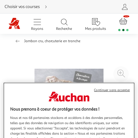
Aller
Choisir vos courses
directement
au
contenu
Aller
directement
Rayons
Recherche
Mes produits
à
la
recherche
Jambon cru, charcuterie en tranche
Aller
directement
à
la
navigation
Aller
directement
à
Agr
la
rubrique
l'il
besoin
d'aide
à
Réd
Continuer sans accepter
20
l'il
à
Par
Nous prenons à coeur de protéger vos données !
100
le
%
pro
Nous et nos 68 partenaires stockons et accédons à des données personnelles,
telles que des données de navigation ou des identifiants uniques, sur votre
appareil. Si vous sélectionnez "J'accepte", les technologies de suivi prendront en
charge les finalités affichées dans la section « Nous et nos partenaires traitons