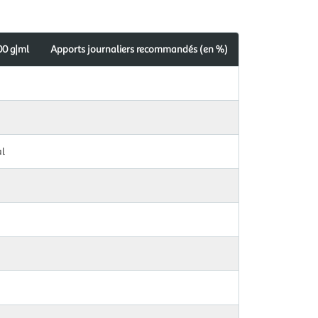
00 g|ml
Apports journaliers recommandés (en %)
al