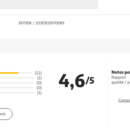
397008 / 2030503970089
4,6
Notes pa
(12)
/5
Rapport
(1)
qualité / p
(0)
(0)
(1)
Consul
avis