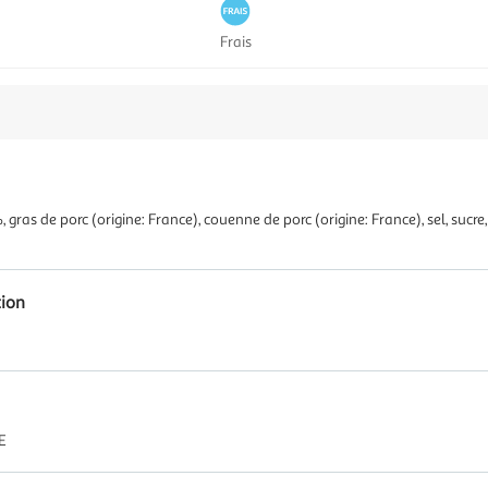
Frais
 gras de porc (origine: France), couenne de porc (origine: France), sel, sucr
tion
E