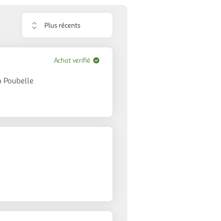
Trier
les
avis
Achat verifié
n Poubelle