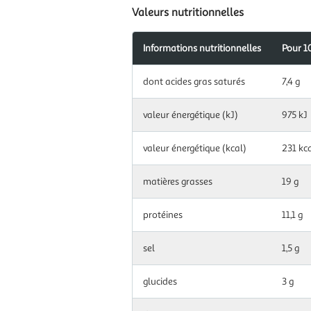
Valeurs nutritionnelles
Informations nutritionnelles
Pour 1
Information
dont acides gras saturés
7,4 g
nutritionnelles
pour
100
valeur énergétique (kJ)
975 kJ
g|ml
valeur énergétique (kcal)
231 kc
matières grasses
19 g
protéines
11,1 g
sel
1,5 g
glucides
3 g