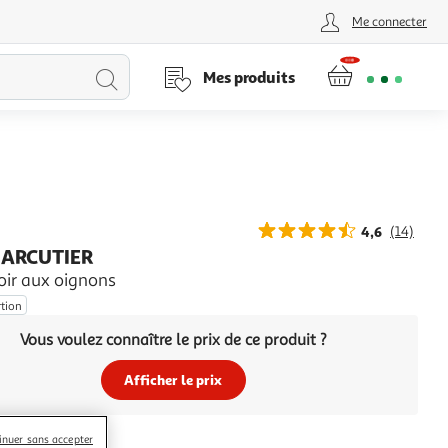
Me connecter
Lancer
Mes produits
la
recherche
4,6
(14)
ARCUTIER
oir aux oignons
rtion
Vous voulez connaître le prix de ce produit ?
Afficher le prix
inuer sans accepter