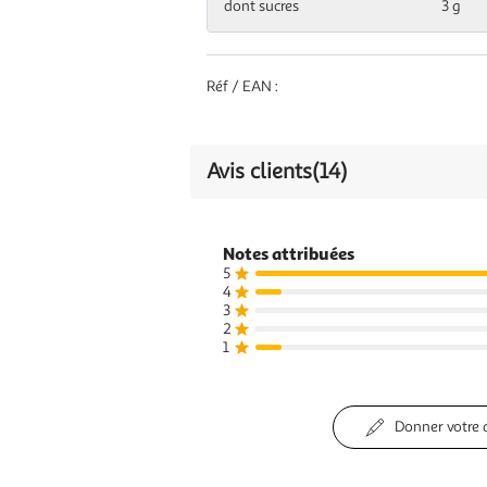
dont sucres
3 g
Réf / EAN :
Avis clients
(14)
Notes attribuées
5
4
3
2
1
Donner votre 