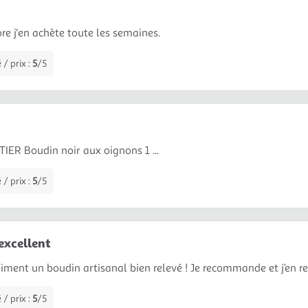
ore j'en achète toute les semaines.
 / prix :
5
/5
R Boudin noir aux oignons 1 ...
 / prix :
5
/5
excellent
raiment un boudin artisanal bien relevé ! Je recommande et j’en re
 / prix :
5
/5