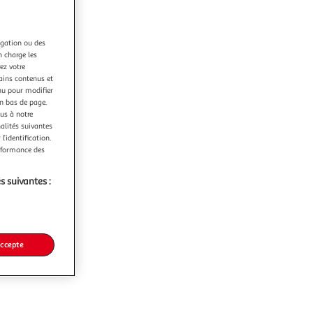
igation ou des
n charge les
ez votre
tains contenus et
nu pour modifier
en bas de page.
ous à notre
nalités suivantes
l’identification.
erformance des
s suivantes :
accepte