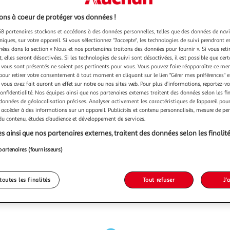
ns à coeur de protéger vos données !
8 partenaires stockons et accédons à des données personnelles, telles que des données de nav
niques, sur votre appareil. Si vous sélectionnez "J'accepte", les technologies de suivi prendront e
chées dans la section « Nous et nos partenaires traitons des données pour fournir ». Si vous retir
 elles seront désactivées. Si les technologies de suivi sont désactivées, il est possible que cer
vous sont présentés ne soient pas pertinents pour vous. Vous pouvez faire réapparaître ce me
pour retirer votre consentement à tout moment en cliquant sur le lien "Gérer mes préférences" 
 vous avez fait auront un effet sur notre ou nos sites web. Pour plus d’informations, reportez-v
confidentialité. Nos équipes ainsi que nos partenaires externes traitent des données selon les fi
 données de géolocalisation précises. Analyser activement les caractéristiques de l’appareil pour 
 accéder à des informations sur un appareil. Publicités et contenu personnalisés, mesure de p
 du contenu, études d’audience et développement de services.
s ainsi que nos partenaires externes, traitent des données selon les finalité
partenaires (fournisseurs)
toutes les finalités
Tout refuser
J'