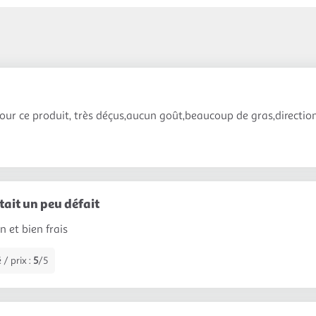
pour ce produit, très déçus,aucun goût,beaucoup de gras,directio
ait un peu défait
 et bien frais
 / prix :
5
/5