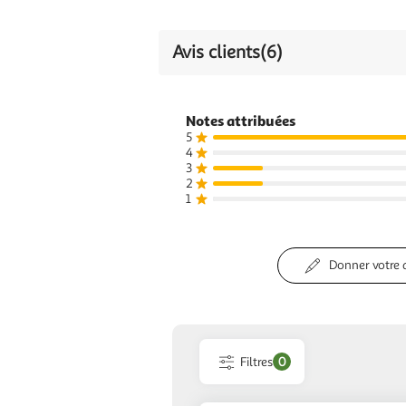
g|ml
Avis clients
(6)
Notes attribuées
5
4
3
2
1
Donner votre 
Filtres
0