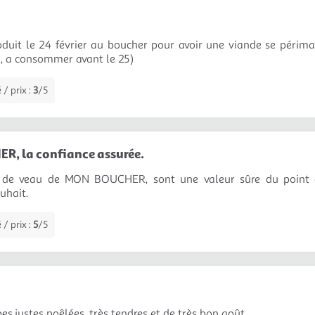
oduit le 24 février au boucher pour avoir une viande se péri
 , a consommer avant le 25)
 / prix :
3
/5
, la confiance assurée.
 de veau de MON BOUCHER, sont une valeur sûre du point de
uhait.
 / prix :
5
/5
es,justes poêlées ,très tendres et de très bon goût