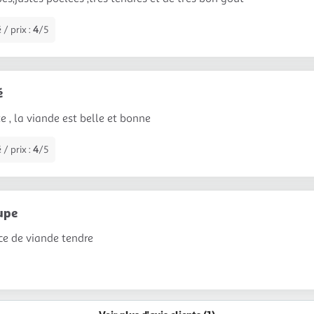
 / prix :
4
/5
é
ite , la viande est belle et bonne
 / prix :
4
/5
upe
ce de viande tendre