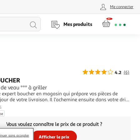
Me connecter
Lancer
Mes produits
la
recherche
4.2
(6)
OUCHER
de veau *** à griller
e expert boucher en magasin qui prépare vos pièces de
 jour de votre livraison. Il l'achemine ensuite dans votre drive
spect de la chaîne du froid. Vous n'avez plus qu'à le
+
avec le reste de votre commande et vous régaler. La
èce
ité des produits de notre
Vous voulez connaître le prix de ce produit ?
inuer sans accepter
Afficher le prix