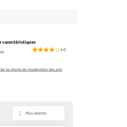
r caractéristiques
4.0
rix
ter la charte de modération des avis
Trier
les
avis