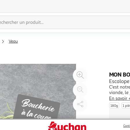
Veau
Agrandir
MON B
l'illustration
Escalope 
C'est notr
à
Réduire
viande, le
200%
l'illustration
dans le re
En savoir 
à
Partager
récupérer 
180g
1 pi
disponibil
100
le
%
produit
Cont