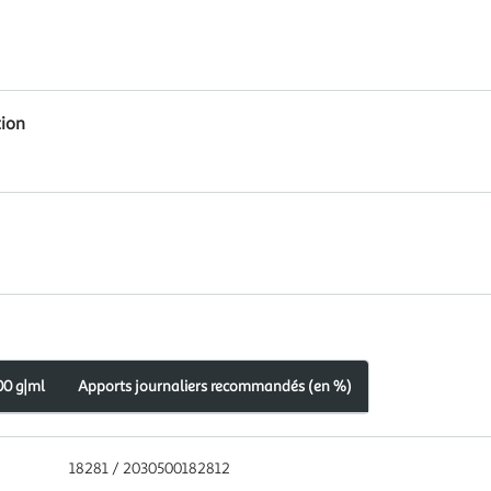
tion
00 g|ml
Apports journaliers recommandés (en %)
18281 / 2030500182812