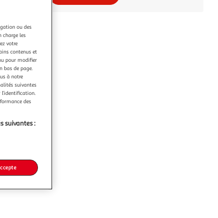
igation ou des
n charge les
ez votre
tains contenus et
nu pour modifier
en bas de page.
ous à notre
nalités suivantes
l’identification.
erformance des
s suivantes :
accepte