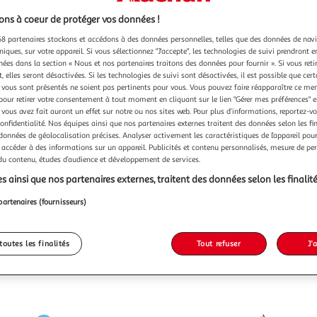
ns à coeur de protéger vos données !
8 partenaires stockons et accédons à des données personnelles, telles que des données de nav
niques, sur votre appareil. Si vous sélectionnez "J'accepte", les technologies de suivi prendront e
chées dans la section « Nous et nos partenaires traitons des données pour fournir ». Si vous retir
 elles seront désactivées. Si les technologies de suivi sont désactivées, il est possible que cer
vous sont présentés ne soient pas pertinents pour vous. Vous pouvez faire réapparaître ce me
pour retirer votre consentement à tout moment en cliquant sur le lien "Gérer mes préférences" 
 vous avez fait auront un effet sur notre ou nos sites web. Pour plus d’informations, reportez-v
confidentialité. Nos équipes ainsi que nos partenaires externes traitent des données selon les fi
 données de géolocalisation précises. Analyser activement les caractéristiques de l’appareil pour 
 accéder à des informations sur un appareil. Publicités et contenu personnalisés, mesure de p
 du contenu, études d’audience et développement de services.
s ainsi que nos partenaires externes, traitent des données selon les finalité
partenaires (fournisseurs)
toutes les finalités
Tout refuser
J'