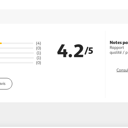
4.2
Notes pa
(4)
/5
Rapport
(0)
qualité / p
(1)
(1)
(0)
Consul
avis