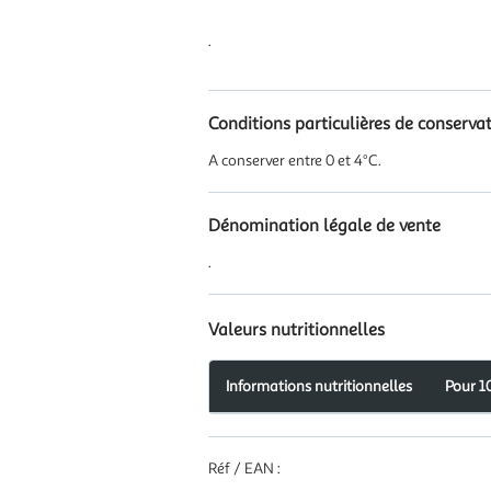
.
Conditions particulières de conserva
A conserver entre 0 et 4°C.
Dénomination légale de vente
.
Valeurs nutritionnelles
Informations nutritionnelles
Pour 1
Information
nutritionnelles
pour
Réf / EAN :
100