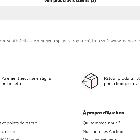
Voir plus d'avis clients (1)
otre santé, évitez de manger trop gras, trop sucré, trop salé. www.mangerbo
Paiement sécurisé en ligne
Retour produits : 3
ou au retrait
pour changer d’avi
À propos d'Auchan
 et points de retrait
Qui sommes-nous ?
ivraison
Nos marques Auchan
ité Waaoh!
Nos engagements