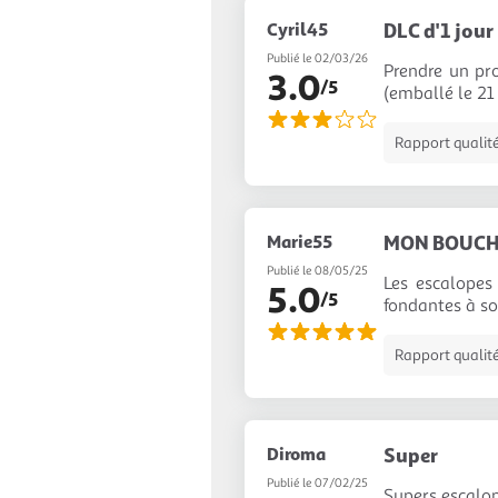
Cyril45
DLC d'1 jour
Publié le 02/03/26
Prendre un pr
3.0
/5
(emballé le 21
Rapport qualité
Marie55
MON BOUCHER
Publié le 08/05/25
Les escalopes
5.0
/5
fondantes à so
Rapport qualité
Diroma
Super
Publié le 07/02/25
Supers escalop