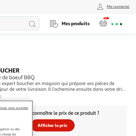
Me connecter
Lancer
Mes produits
la
recherche
OUCHER
e de boeuf BBQ
e expert boucher en magasin qui prépare vos pièces de
 jour de votre livraison. Il l'achemine ensuite dans votre drive
spect de la chaîne du froid. Vous n'avez plus qu'à le
+
avec le reste de votre commande et vous régaler. La
èces
ité des produits de notre
inuer sans accepter
Vous voulez connaître le prix de ce produit ?
Afficher le prix
igation ou des
n charge les