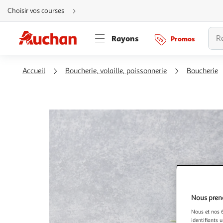
Aller
Choisir vos courses
directement
au
contenu
Aller
Rayons
Promos
directement
à
la
recherche
Aller
Accueil
Boucherie, volaille, poissonnerie
Boucherie
directement
à
la
navigation
Aller
directement
à
la
rubrique
besoin
d'aide
Nous preno
Nous et nos 6
identifiants u