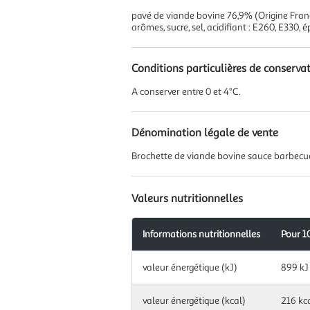
pavé de viande bovine 76,9% (Origine Franc
arômes, sucre, sel, acidifiant : E260, E330,
Conditions particulières de conserva
A conserver entre 0 et 4°C.
Dénomination légale de vente
Brochette de viande bovine sauce barbecu
Valeurs nutritionnelles
Informations nutritionnelles
Pour 1
Information
valeur énergétique (kJ)
899 kJ
nutritionnelles
pour
100
valeur énergétique (kcal)
216 kc
g|ml