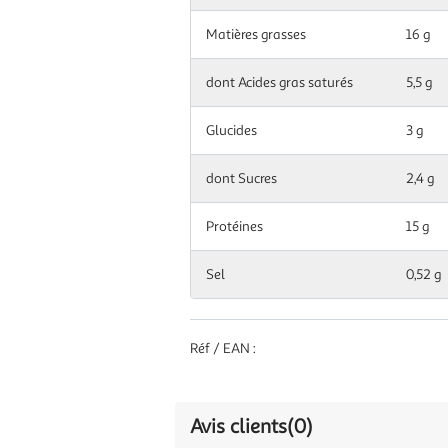
Matières grasses
16 g
dont Acides gras saturés
5,5 g
Glucides
3 g
dont Sucres
2,4 g
Protéines
15 g
Sel
0,52 g
Réf / EAN :
Avis clients
(0)