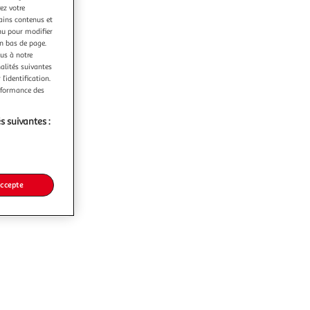
ez votre
tains contenus et
nu pour modifier
en bas de page.
ous à notre
nalités suivantes
l’identification.
erformance des
s suivantes :
accepte