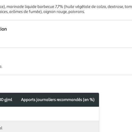
e), marinade liquide barbecue 7,7% (huile végétale de colza, dextrose, to
 épices, arômes de fumée), oignon rouge, poivrons.
tion
e.
00 g|ml
Apports journaliers recommandés (en %)
al