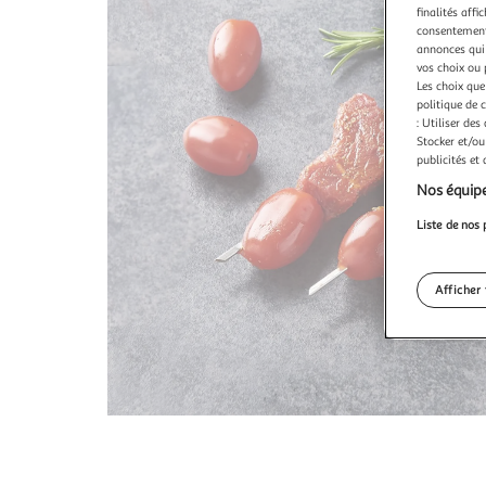
finalités affi
consentement,
annonces qui 
vos choix ou 
Les choix que
politique de 
: Utiliser des
Stocker et/ou
publicités et
Nos équipe
Liste de nos 
Afficher 