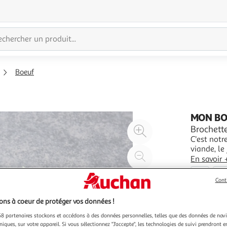
Boeuf
MON B
Agrandir
Brochett
C'est notr
l'illustration
viande, le
à
Réduire
dans le re
En savoir 
200%
l'illustration
récupérer 
400g
2 pi
disponibil
à
Partager
Cont
100
le
ns à coeur de protéger vos données !
%
produit
8 partenaires stockons et accédons à des données personnelles, telles que des données de nav
niques, sur votre appareil. Si vous sélectionnez "J'accepte", les technologies de suivi prendront e