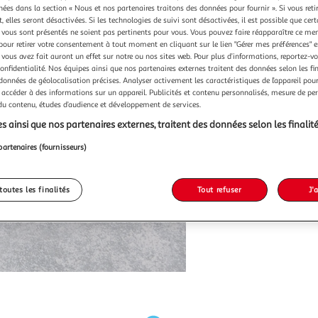
chées dans la section « Nous et nos partenaires traitons des données pour fournir ». Si vous retir
 elles seront désactivées. Si les technologies de suivi sont désactivées, il est possible que cer
vous sont présentés ne soient pas pertinents pour vous. Vous pouvez faire réapparaître ce me
pour retirer votre consentement à tout moment en cliquant sur le lien "Gérer mes préférences" 
 vous avez fait auront un effet sur notre ou nos sites web. Pour plus d’informations, reportez-v
confidentialité. Nos équipes ainsi que nos partenaires externes traitent des données selon les fi
 données de géolocalisation précises. Analyser activement les caractéristiques de l’appareil pour 
 accéder à des informations sur un appareil. Publicités et contenu personnalisés, mesure de p
 du contenu, études d’audience et développement de services.
s ainsi que nos partenaires externes, traitent des données selon les finalité
partenaires (fournisseurs)
toutes les finalités
Tout refuser
J'