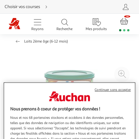
Aller
Choisir vos courses
directement
au
contenu
Aller
directement
Rayons
Recherche
Mes produits
à
la
recherche
Laits 2ème âge (6-12 mois)
Aller
directement
à
la
navigation
Aller
directement
à
Agr
la
rubrique
l'il
besoin
d'aide
à
Réd
Continuer sans accepter
20
l'il
à
Par
Nous prenons à coeur de protéger vos données !
100
le
Nous et nos 68 partenaires stockons et accédons à des données personnelles,
%
pro
telles que des données de navigation ou des identifiants uniques, sur votre
appareil. Si vous sélectionnez "J'accepte", les technologies de suivi prendront en
charge les finalités affichées dans la section « Nous et nos partenaires traitons
des données pour fournir ». Si vous retirez votre consentement, elles seront