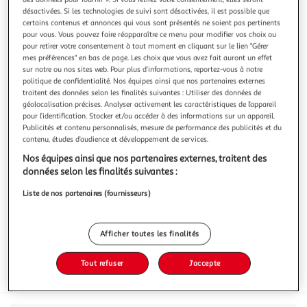
désactivées. Si les technologies de suivi sont désactivées, il est possible que
certains contenus et annonces qui vous sont présentés ne soient pas pertinents
pour vous. Vous pouvez faire réapparaître ce menu pour modifier vos choix ou
pour retirer votre consentement à tout moment en cliquant sur le lien "Gérer
mes préférences" en bas de page. Les choix que vous avez fait auront un effet
MODILAC
sur notre ou nos sites web. Pour plus d’informations, reportez-vous à notre
politique de confidentialité. Nos équipes ainsi que nos partenaires externes
Lait 2ème âge en poudre bio dès 6 mois
traitent des données selon les finalités suivantes : Utiliser des données de
- Modilac Bio Lf+ 2 a été élaboré pour répondre aux
géolocalisation précises. Analyser activement les caractéristiques de l’appareil
besoins nutritionnels spécifiques* de votre bébé de 6 à 12
pour l’identification. Stocker et/ou accéder à des informations sur un appareil.
mois, en complément d'une alimentation progressivement
En savoir +
Publicités et contenu personnalisés, mesure de performance des publicités et du
diversifiée. Modilac Bio Lf+ 2 répond aux exigences de
contenu, études d’audience et développement de services.
800g
l'agriculture biologique. Il contient des vitamines A, C et D*
Nos équipes ainsi que nos partenaires externes, traitent des
qui contribuent
Vous voulez connaître le prix de ce produit ?
données selon les finalités suivantes :
Afficher le prix
Liste de nos partenaires (fournisseurs)
Afficher toutes les finalités
Tout refuser
J'accepte
AB Agriculture biologique
Age aliments bébé