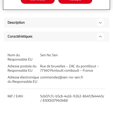
37,95€
Ajouter à une liste
Description
Caractéristiques
Nom du
Sen No Sen
Responsable EU
Adresse postale du
Rue de bruxelles – ZAC du pontillaut –
Responsable EU
77340 Pontault combault – France
Adresse électronique
commandes@sen-no-sen.fr
du Responsable EU
Réf / EAN :
5cb07c7c-b5c8-4a16-9262-864f2fe4445c
/ 8500107960488