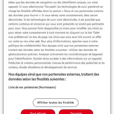
Illustration
Illustration
telles que des données de navigation ou des identifiants uniques, sur votre
précédente
suivante
appareil. Si vous sélectionnez "J'accepte", les technologies de suivi prendront en
charge les finalités affichées dans la section « Nous et nos partenaires traitons
des données pour fournir ». Si vous retirez votre consentement, elles seront
Livraison offerte
désactivées. Si les technologies de suivi sont désactivées, il est possible que
certains contenus et annonces qui vous sont présentés ne soient pas pertinents
pour vous. Vous pouvez faire réapparaître ce menu pour modifier vos choix ou
MOBOT
pour retirer votre consentement à tout moment en cliquant sur le lien "Gérer
Bouteille de sport - mobot - fonction 2 en 1 rouleau de
mes préférences" en bas de page. Les choix que vous avez fait auront un effet
sur notre ou nos sites web. Pour plus d’informations, reportez-vous à notre
massage - noir
politique de confidentialité. Nos équipes ainsi que nos partenaires externes
La bouteille mobot 1,2 L est la parfaite combinaison entre
traitent des données selon les finalités suivantes : Utiliser des données de
hydratation et récupération musculaire. Enveloppée d'un
géolocalisation précises. Analyser activement les caractéristiques de l’appareil
rouleau de mousse vous permettant d'étirer et d'assouplir
En savoir +
pour l’identification. Stocker et/ou accéder à des informations sur un appareil.
vos muscles pour récuperer.
Vendu par
All my Garden
Publicités et contenu personnalisés, mesure de performance des publicités et du
contenu, études d’audience et développement de services.
Livraison dès 5/6 jours
Nos équipes ainsi que nos partenaires externes, traitent des
Livraison offerte
données selon les finalités suivantes :
Plus d'options
Liste de nos partenaires (fournisseurs)
37,95€
49,00€
Vendu par
All my Garden
-23 %
Ajouter au panier
Afficher toutes les finalités
49,00€
Tout refuser
J'accepte