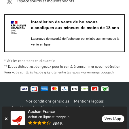
Espace sourds et malentendants
Interdiction de vente de boissons
alcooliques aux mineurs de moins de 18 ans
La preuve de majorité de l'acheteur est exigée au moment de la
vente en ligne.
* Voir les conditions
en cliquant ici
** L’abus d’alcool est dangereux pour la santé, à consommer avec modération
Pour votre santé, évitez de grignoter entre les repas.
www.mangerbouger.fr
Nos conditions générales
Mentions légales
Conditions des offres et promotions
Gérer mes préférences
Auchan France
Politique de confidentialité
Informations légales marketplace
Achat en ligne et magasin
Vers l'App
38,4 K
Auchan 2026 © Tous droits réservés