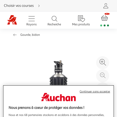
Aller
Choisir vos courses
directement
au
contenu
Aller
directement
Rayons
Recherche
Mes produits
à
la
recherche
Gourde, bidon
Aller
directement
à
la
navigation
Aller
directement
à
Agr
la
rubrique
l'il
besoin
d'aide
à
Réd
20
l'il
à
Par
Continuer sans accepter
100
le
%
pro
Nous prenons à coeur de protéger vos données !
Nous et nos 68 partenaires stockons et accédons à des données personnelles,