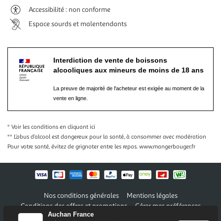
Accessibilité : non conforme
Espace sourds et malentendants
Interdiction de vente de boissons
alcooliques aux mineurs de moins de 18 ans
La preuve de majorité de l'acheteur est exigée au moment de la
vente en ligne.
* Voir les conditions
en cliquant ici
** L’abus d’alcool est dangereux pour la santé, à consommer avec modération
Pour votre santé, évitez de grignoter entre les repas.
www.mangerbouger.fr
Nos conditions générales
Mentions légales
Conditions des offres et promotions
Gérer mes préférences
Auchan France
Politique de confidentialité
Informations légales marketplace