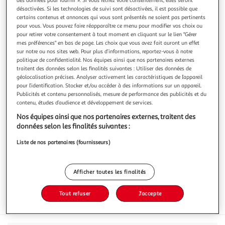
désactivées. Si les technologies de suivi sont désactivées, il est possible que
certains contenus et annonces qui vous sont présentés ne soient pas pertinents
pour vous. Vous pouvez faire réapparaître ce menu pour modifier vos choix ou
pour retirer votre consentement à tout moment en cliquant sur le lien "Gérer
mes préférences" en bas de page. Les choix que vous avez fait auront un effet
MIXA BEBE
sur notre ou nos sites web. Pour plus d’informations, reportez-vous à notre
Shampooing bio très doux
politique de confidentialité. Nos équipes ainsi que nos partenaires externes
traitent des données selon les finalités suivantes : Utiliser des données de
Aloe Vera Bio Apaisant. Haute tolérance et
géolocalisation précises. Analyser activement les caractéristiques de l’appareil
Hypoallergénique. Lave et démêle en douceur les cheveux
pour l’identification. Stocker et/ou accéder à des informations sur un appareil.
délicats des bébés et des adultes. Les cheveux de bébé sont
En savoir +
Publicités et contenu personnalisés, mesure de performance des publicités et du
propres, doux et éclatants de santé. Lave et démêle les
contenu, études d’audience et développement de services.
300ml
cheveux en douceur. Enrichi en Aloe Vera Bio.
Nos équipes ainsi que nos partenaires externes, traitent des
Vous voulez connaître le prix de ce produit ?
données selon les finalités suivantes :
Afficher le prix
Liste de nos partenaires (fournisseurs)
Afficher toutes les finalités
Tout refuser
J'accepte
Ecocert