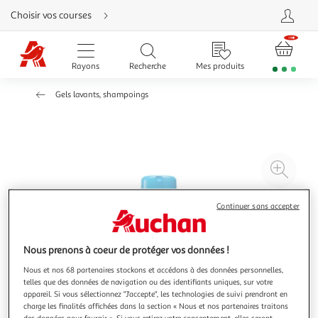
Aller
Choisir vos courses
directement
au
contenu
Aller
directement
Rayons
Recherche
Mes produits
à
la
recherche
Gels lavants, shampoings
Aller
directement
à
la
navigation
Aller
directement
à
Agr
la
rubrique
l'il
besoin
d'aide
à
Réd
Continuer sans accepter
20
l'il
à
Par
Nous prenons à coeur de protéger vos données !
100
le
%
pro
Nous et nos 68 partenaires stockons et accédons à des données personnelles,
telles que des données de navigation ou des identifiants uniques, sur votre
appareil. Si vous sélectionnez "J'accepte", les technologies de suivi prendront en
charge les finalités affichées dans la section « Nous et nos partenaires traitons
des données pour fournir ». Si vous retirez votre consentement, elles seront