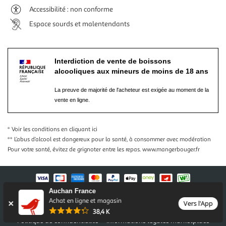
Accessibilité : non conforme
Espace sourds et malentendants
Interdiction de vente de boissons
alcooliques aux mineurs de moins de 18 ans
La preuve de majorité de l'acheteur est exigée au moment de la
vente en ligne.
* Voir les conditions
en cliquant ici
** L’abus d’alcool est dangereux pour la santé, à consommer avec modération
Pour votre santé, évitez de grignoter entre les repas.
www.mangerbouger.fr
Auchan France
Nos conditions générales
Mentions légales
Achat en ligne et magasin
Vers l'App
Conditions des offres et promotions
Gérer mes préférences
38,4 K
Politique de confidentialité
Informations légales marketplace