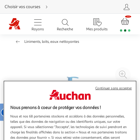
Aller
Choisir vos courses
directement
au
contenu
Aller
directement
Rayons
Recherche
Mes produits
à
la
recherche
Liniments, laits, eaux nettoyantes
Aller
directement
à
la
navigation
Aller
directement
à
Agr
la
rubrique
l'il
besoin
d'aide
à
Réd
Continuer sans accepter
20
l'il
à
Par
Nous prenons à coeur de protéger vos données !
100
le
Nous et nos 68 partenaires stockons et accédons à des données personnelles,
%
pro
telles que des données de navigation ou des identifiants uniques, sur votre
appareil. Si vous sélectionnez "J'accepte", les technologies de suivi prendront en
charge les finalités affichées dans la section « Nous et nos partenaires traitons
des données pour fournir ». Si vous retirez votre consentement, elles seront