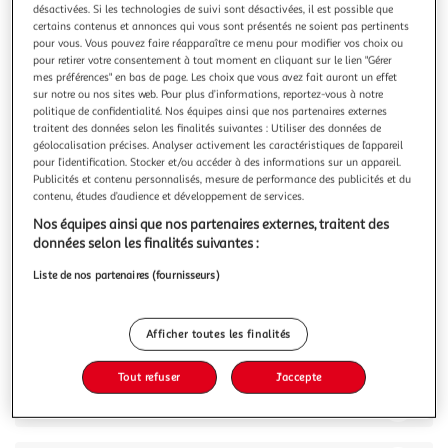
désactivées. Si les technologies de suivi sont désactivées, il est possible que
certains contenus et annonces qui vous sont présentés ne soient pas pertinents
pour vous. Vous pouvez faire réapparaître ce menu pour modifier vos choix ou
pour retirer votre consentement à tout moment en cliquant sur le lien "Gérer
mes préférences" en bas de page. Les choix que vous avez fait auront un effet
sur notre ou nos sites web. Pour plus d’informations, reportez-vous à notre
1.0
(1)
politique de confidentialité. Nos équipes ainsi que nos partenaires externes
MIXA BEBE
traitent des données selon les finalités suivantes : Utiliser des données de
géolocalisation précises. Analyser activement les caractéristiques de l’appareil
Eau nettoyante hydratante sans rinçage
pour l’identification. Stocker et/ou accéder à des informations sur un appareil.
Découvrez l'Eau Nettoyante Hydratante de Mixa Bébé.
Publicités et contenu personnalisés, mesure de performance des publicités et du
INNOVATION FORMULE L'Eau Nettoyante Hydratante de
contenu, études d’audience et développement de services.
Mixa Bébé a été spécialement conçue pour la toilette des
En savoir +
Nos équipes ainsi que nos partenaires externes, traitent des
épidermes délicats : • Sa formule à l'eau nettoie
250ml
données selon les finalités suivantes :
efficacement et n'a pas besoin d'être rincée, laissant la
peau propre et fraîche. • Enrich
Vous voulez connaître le prix de ce produit ?
Liste de nos partenaires (fournisseurs)
Afficher le prix
Afficher toutes les finalités
Tout refuser
J'accepte
Description