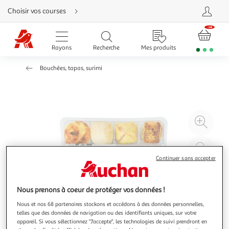
Aller
Choisir vos courses
directement
au
contenu
Aller
directement
Rayons
Recherche
Mes produits
à
la
recherche
Bouchées, tapas, surimi
Aller
directement
à
la
navigation
Aller
directement
à
Agr
la
rubrique
l'il
besoin
d'aide
à
Réd
20
l'il
Continuer sans accepter
à
Par
100
le
Nous prenons à coeur de protéger vos données !
%
pro
Nous et nos 68 partenaires stockons et accédons à des données personnelles,
telles que des données de navigation ou des identifiants uniques, sur votre
appareil. Si vous sélectionnez "J'accepte", les technologies de suivi prendront en