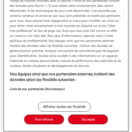
charge les finalités affichées dans la section « Nous et nos partenaires traitons
des données pour fournir ». Si vous retirez votre consentement, elles seront
désactivées. Si les technologies de suivi sont désactivées, il est possible que
certains contenus et annonces qui vous sont présentés ne soient pas pertinents
pour vous. Vous pouvez faire réapparaître ce menu pour modifier vos choix ou
pour retirer votre consentement à tout moment en cliquant sur le lien "Gérer
4.7
(3)
mes préférences" en bas de page. Les choix que vous avez fait auront un effet
MIX
sur notre ou nos sites web. Pour plus d’informations, reportez-vous à notre
politique de confidentialité. Nos équipes ainsi que nos partenaires externes
Assortiment de petits fours traiteur
traitent des données selon les finalités suivantes : Utiliser des données de
Idéal à l'apéritif! Un assortiment de Gougères aux
géolocalisation précises. Analyser activement les caractéristiques de l’appareil
fromages gratinées, Préfou Ail et Persil Pain fariné, Paniers
pour l’identification. Stocker et/ou accéder à des informations sur un appareil.
Jambon Moutarde à l'ancienne et Saucisse costumées
En savoir +
Publicités et contenu personnalisés, mesure de performance des publicités et du
contenu, études d’audience et développement de services.
moutarde pavot.
235g
16 pièces
Nos équipes ainsi que nos partenaires externes, traitent des
Vous voulez connaître le prix de ce produit ?
données selon les finalités suivantes :
Liste de nos partenaires (fournisseurs)
Afficher le prix
Afficher toutes les finalités
Tout refuser
J'accepte
Frais
Viande De France