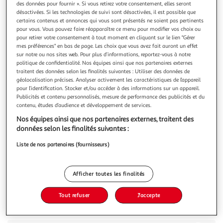
des données pour fournir ». Si vous retirez votre consentement, elles seront
désactivées. Si les technologies de suivi sont désactivées, il est possible que
certains contenus et annonces qui vous sont présentés ne soient pas pertinents
pour vous. Vous pouvez faire réapparaître ce menu pour modifier vos choix ou
pour retirer votre consentement à tout moment en cliquant sur le lien "Gérer
mes préférences" en bas de page. Les choix que vous avez fait auront un effet
4.2
(4)
sur notre ou nos sites web. Pour plus d’informations, reportez-vous à notre
MILKA
politique de confidentialité. Nos équipes ainsi que nos partenaires externes
traitent des données selon les finalités suivantes : Utiliser des données de
Lapin moulage au chocolat au lait
géolocalisation précises. Analyser activement les caractéristiques de l’appareil
A Pâques, découvre les délicieux bonbons chocolatés le
pour l’identification. Stocker et/ou accéder à des informations sur un appareil.
goût unique t. C'est la tendresse de Pâques, à partager avec
Publicités et contenu personnalisés, mesure de performance des publicités et du
ses proches, pour des moments remplis de douceur.
En savoir +
contenu, études d’audience et développement de services.
Joyeuses Pâques Un produit iconique avec des parfums et
90g
1 pièce
Nos équipes ainsi que nos partenaires externes, traitent des
formats pour tous les gourmands.
données selon les finalités suivantes :
Vous voulez connaître le prix de ce produit ?
Liste de nos partenaires (fournisseurs)
Afficher le prix
Afficher toutes les finalités
Tout refuser
J'accepte
Description