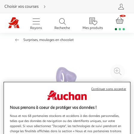
Aller
Choisir vos courses
directement
au
contenu
Aller
directement
Rayons
Recherche
Mes produits
à
la
recherche
Surprises, moulages en chocolat
Aller
directement
à
la
navigation
Aller
directement
à
Agr
la
rubrique
l'il
besoin
d'aide
à
Réd
Continuer sans accepter
20
l'il
à
Par
100
le
Nous prenons à coeur de protéger vos données !
%
pro
Nous et nos 68 partenaires stockons et accédons à des données personnelles,
telles que des données de navigation ou des identifiants uniques, sur votre
appareil. Si vous sélectionnez "J'accepte", les technologies de suivi prendront en
charge les finalités affichées dans la section « Nous et nos partenaires traitons