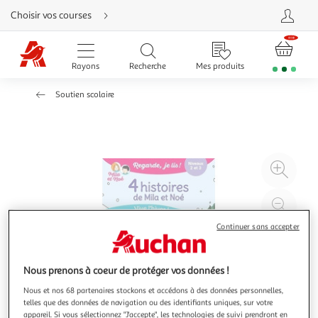
Aller
Choisir vos courses
directement
au
contenu
Aller
directement
Rayons
Recherche
Mes produits
à
la
recherche
Soutien scolaire
Aller
directement
à
la
navigation
Aller
directement
à
Agr
la
rubrique
l'il
besoin
d'aide
à
Réd
20
l'il
Continuer sans accepter
à
Par
100
le
%
pro
Nous prenons à coeur de protéger vos données !
Nous et nos 68 partenaires stockons et accédons à des données personnelles,
telles que des données de navigation ou des identifiants uniques, sur votre
appareil. Si vous sélectionnez "J'accepte", les technologies de suivi prendront en