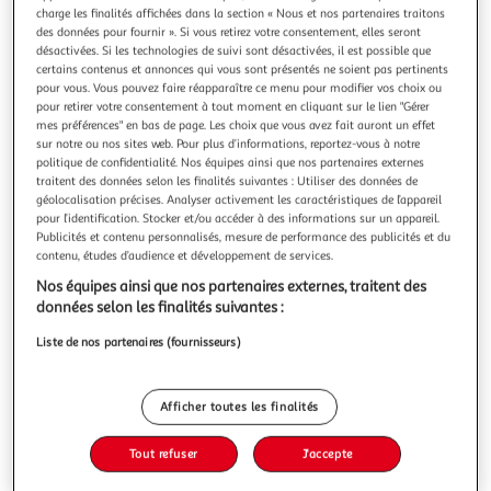
charge les finalités affichées dans la section « Nous et nos partenaires traitons
des données pour fournir ». Si vous retirez votre consentement, elles seront
désactivées. Si les technologies de suivi sont désactivées, il est possible que
certains contenus et annonces qui vous sont présentés ne soient pas pertinents
pour vous. Vous pouvez faire réapparaître ce menu pour modifier vos choix ou
MILA ET NOE : 4 HISTOIRES DE MILA ET NOE. VIVE
pour retirer votre consentement à tout moment en cliquant sur le lien "Gérer
mes préférences" en bas de page. Les choix que vous avez fait auront un effet
L'HIVER ! NIVEAUX 2 ET 3, Battut Eric
sur notre ou nos sites web. Pour plus d’informations, reportez-vous à notre
Un recueil de 4 histoires pour l'hiver 4 histoires de milieu et
politique de confidentialité. Nos équipes ainsi que nos partenaires externes
de fin d'apprentissage regroupées autour de la thématique
traitent des données selon les finalités suivantes : Utiliser des données de
de l'hiver. Le Noël de Mila (niveau 2) Devant le sapin, le
En savoir +
géolocalisation précises. Analyser activement les caractéristiques de l’appareil
chausson de Mila est toujours vide. Soudain elle entend du
pour l’identification. Stocker et/ou accéder à des informations sur un appareil.
Vous voulez connaître le prix de ce produit ?
bruit provenant de la cheminée. Le bonnet de Noé (niveau
Publicités et contenu personnalisés, mesure de performance des publicités et du
2)
contenu, études d’audience et développement de services.
Afficher le prix
Nos équipes ainsi que nos partenaires externes, traitent des
données selon les finalités suivantes :
Liste de nos partenaires (fournisseurs)
Description
Afficher toutes les finalités
Caractéristiques
Tout refuser
J'accepte