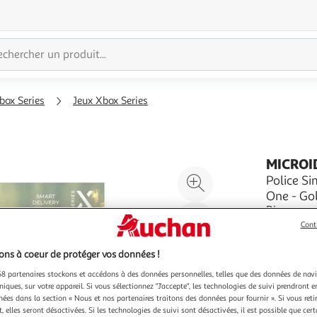
box Series
Jeux Xbox Series
MICROI
Agrandir
Police Si
One - Gol
l'illustration
Bienvenue 
à
Réduire
américaine
Cont
200%
l'illustration
police. Co
En savoir 
à
Partager
puis grim
Vendu par
ns à coeur de protéger vos données !
responsabi
100
le
8 partenaires stockons et accédons à des données personnelles, telles que des données de nav
%
produit
niques, sur votre appareil. Si vous sélectionnez "J'accepte", les technologies de suivi prendront e
chées dans la section « Nous et nos partenaires traitons des données pour fournir ». Si vous retir
 elles seront désactivées. Si les technologies de suivi sont désactivées, il est possible que cer