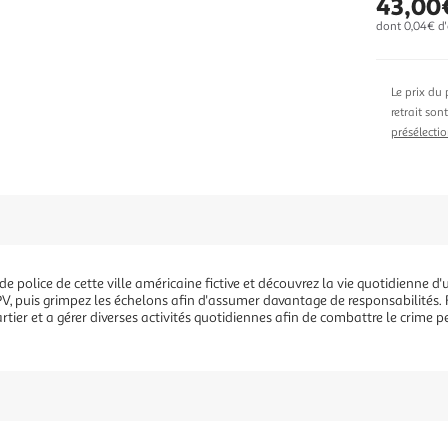
43,00
dont 0,04€ d'
Le prix du 
retrait son
présélectio
 de police de cette ville américaine fictive et découvrez la vie quotidienne
 PV, puis grimpez les échelons afin d'assumer davantage de responsabilités
tier et a gérer diverses activités quotidiennes afin de combattre le crime p