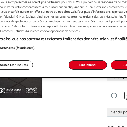
vous sont présentés ne soient pas pertinents pour vous. Vous pouvez faire réapparaître ce me
Vendu p
pour retirer votre consentement à tout moment en cliquant sur le lien "Gérer mes préférences" 
 vous avez fait auront un effet sur notre ou nos sites web. Pour plus d’informations, reportez-v
confidentialité. Nos équipes ainsi que nos partenaires externes traitent des données selon les fi
 données de géolocalisation précises. Analyser activement les caractéristiques de l’appareil pour 
 accéder à des informations sur un appareil. Publicités et contenu personnalisés, mesure de p
 du contenu, études d’audience et développement de services.
s ainsi que nos partenaires externes, traitent des données selon les finalité
Vendu p
partenaires (fournisseurs)
toutes les finalités
Tout refuser
J'
Vendu p
Vendu p