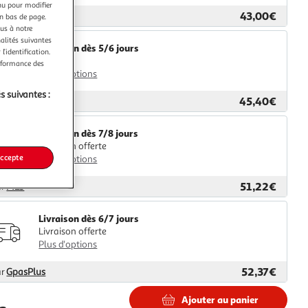
nu pour modifier
43,00€
ar
2KINGS
en bas de page.
ous à notre
nalités suivantes
Livraison dès 5/6 jours
l’identification.
4,99€
erformance des
Plus d'options
s suivantes :
45,40€
ar
Multishop
Livraison dès 7/8 jours
Livraison offerte
accepte
Plus d'options
51,22€
ar
M25
Livraison dès 6/7 jours
Livraison offerte
Plus d'options
52,37€
ar
GpasPlus
Ajouter au panier