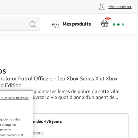
Me connecter
Lancer
Mes produits
la
recherche
DS
mulator Patrol Officers - Jeu Xbox Series X et Xbox
d Edition
a Brighton ! Rejoignez les forces de police de cette ville
 fictive et découvrez la vie quotidienne d'un agent de
inuer sans accepter
mmencez par dénoncer des infractions et distribuer des PV,
+
pez les échelons afin d'assumer davantage de
2KINGS
lités. Faites partie intégrante d
igation ou des
Livraison dès 4/5 jours
n charge les
4,99€
ez votre
Plus d'options
tains contenus et