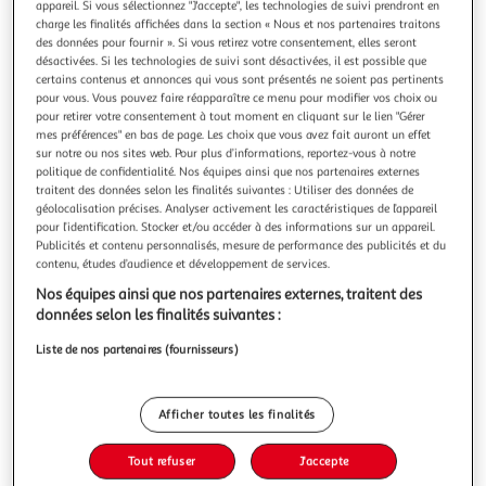
appareil. Si vous sélectionnez "J'accepte", les technologies de suivi prendront en
charge les finalités affichées dans la section « Nous et nos partenaires traitons
des données pour fournir ». Si vous retirez votre consentement, elles seront
désactivées. Si les technologies de suivi sont désactivées, il est possible que
certains contenus et annonces qui vous sont présentés ne soient pas pertinents
pour vous. Vous pouvez faire réapparaître ce menu pour modifier vos choix ou
4.5
(10)
pour retirer votre consentement à tout moment en cliquant sur le lien "Gérer
MGM
mes préférences" en bas de page. Les choix que vous avez fait auront un effet
sur notre ou nos sites web. Pour plus d’informations, reportez-vous à notre
Mini Vespa GTS électrique et lumineux - Vert d'eau
politique de confidentialité. Nos équipes ainsi que nos partenaires externes
Vendu par
2KINGS
traitent des données selon les finalités suivantes : Utiliser des données de
géolocalisation précises. Analyser activement les caractéristiques de l’appareil
Livraison dès 5/6 jours
pour l’identification. Stocker et/ou accéder à des informations sur un appareil.
4,99€
Publicités et contenu personnalisés, mesure de performance des publicités et du
contenu, études d’audience et développement de services.
Plus d'options
Nos équipes ainsi que nos partenaires externes, traitent des
177,96€
Vendu par
2KINGS
données selon les finalités suivantes :
Liste de nos partenaires (fournisseurs)
Livraison dès 1/2 semaines
Livraison offerte
Plus d'options
Afficher toutes les finalités
182,98€
Vendu par
ASD
Tout refuser
J'accepte