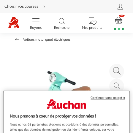
Aller
Choisir vos courses
directement
au
contenu
Aller
directement
Rayons
Recherche
Mes produits
à
la
recherche
Voiture, moto, quad électriques
Aller
directement
à
la
navigation
Aller
directement
à
Agr
la
rubrique
l'il
besoin
d'aide
à
Réd
20
l'il
à
Par
Continuer sans accepter
100
le
%
pro
Nous prenons à coeur de protéger vos données !
Nous et nos 68 partenaires stockons et accédons à des données personnelles,
telles que des données de navigation ou des identifiants uniques, sur votre