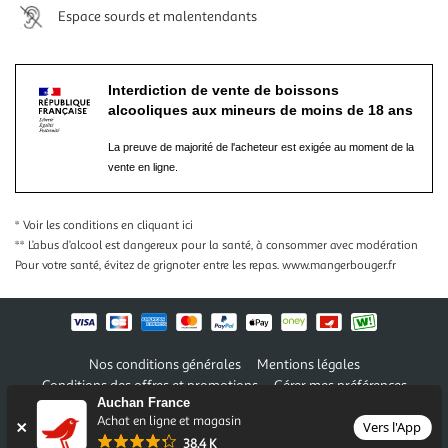
Espace sourds et malentendants
Interdiction de vente de boissons
alcooliques aux mineurs de moins de 18 ans
La preuve de majorité de l'acheteur est exigée au moment de la
vente en ligne.
* Voir les conditions
en cliquant ici
** L’abus d’alcool est dangereux pour la santé, à consommer avec modération
Pour votre santé, évitez de grignoter entre les repas.
www.mangerbouger.fr
Nos conditions générales
Mentions légales
Conditions des offres et promotions
Gérer mes préférences
Auchan France
Politique de confidentialité
Informations légales marketplace
Achat en ligne et magasin
Vers l'App
38,4 K
Auchan 2026 © Tous droits réservés