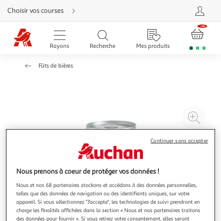
Aller
Choisir vos courses
directement
au
contenu
Aller
directement
Rayons
Recherche
Mes produits
à
la
recherche
Fûts de bières
Aller
directement
à
la
navigation
Aller
directement
à
Agr
la
rubrique
l'il
besoin
d'aide
à
Réd
Continuer sans accepter
20
l'il
à
Par
Nous prenons à coeur de protéger vos données !
100
le
Nous et nos 68 partenaires stockons et accédons à des données personnelles,
%
pro
telles que des données de navigation ou des identifiants uniques, sur votre
appareil. Si vous sélectionnez "J'accepte", les technologies de suivi prendront en
charge les finalités affichées dans la section « Nous et nos partenaires traitons
des données pour fournir ». Si vous retirez votre consentement, elles seront