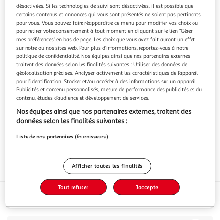
désactivées. Si les technologies de suivi sont désactivées, il est possible que
certains contenus et annonces qui vous sont présentés ne soient pas pertinents
pour vous. Vous pouvez faire réapparaître ce menu pour modifier vos choix ou
pour retirer votre consentement à tout moment en cliquant sur le lien "Gérer
mes préférences" en bas de page. Les choix que vous avez fait auront un effet
METEOR
sur notre ou nos sites web. Pour plus d’informations, reportez-vous à notre
politique de confidentialité. Nos équipes ainsi que nos partenaires externes
Bière blonde pils 5% mini fût pression
traitent des données selon les finalités suivantes : Utiliser des données de
5l
géolocalisation précises. Analyser activement les caractéristiques de l’appareil
pour l’identification. Stocker et/ou accéder à des informations sur un appareil.
Vous voulez connaître le prix de ce produit ?
Publicités et contenu personnalisés, mesure de performance des publicités et du
contenu, études d’audience et développement de services.
Afficher le prix
Nos équipes ainsi que nos partenaires externes, traitent des
données selon les finalités suivantes :
Liste de nos partenaires (fournisseurs)
Afficher toutes les finalités
Interdit femme enceinte
Format
Tout refuser
J'accepte
Caractéristiques