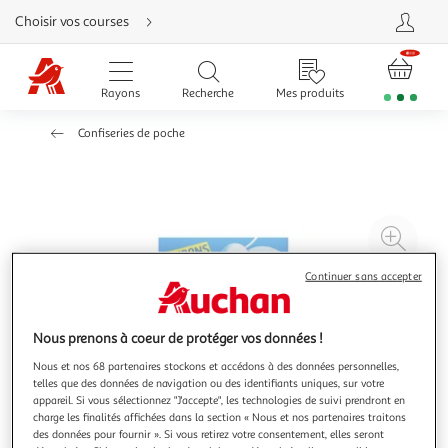
Aller
Choisir vos courses
directement
au
contenu
Aller
directement
Rayons
Recherche
Mes produits
à
la
recherche
Confiseries de poche
Aller
directement
à
la
navigation
Aller
directement
à
Agr
la
rubrique
l'il
besoin
Continuer sans accepter
d'aide
à
Réd
20
l'il
à
Par
Nous prenons à coeur de protéger vos données !
100
le
Nous et nos 68 partenaires stockons et accédons à des données personnelles,
%
pro
telles que des données de navigation ou des identifiants uniques, sur votre
appareil. Si vous sélectionnez "J'accepte", les technologies de suivi prendront en
charge les finalités affichées dans la section « Nous et nos partenaires traitons
des données pour fournir ». Si vous retirez votre consentement, elles seront