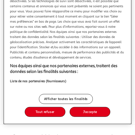
désactivées. Si les technologies de suivi sont désactivées, il est possible que
certains contenus et annonces qui vous sont présentés ne soient pas pertinents
pour vous. Vous pouvez faire réapparaître ce menu pour modifier vos choix ou
pour retirer votre consentement à tout moment en cliquant sur le lien "Gérer
mes préférences" en bas de page. Les choix que vous avez fait auront un effet
sur notre ou nos sites web. Pour plus d’informations, reportez-vous à notre
MENTOS
politique de confidentialité. Nos équipes ainsi que nos partenaires externes
Bonbons tendres dragéifiés à la menthe sans sucres
traitent des données selon les finalités suivantes : Utiliser des données de
géolocalisation précises. Analyser activement les caractéristiques de l’appareil
45 bonbons
pour l’identification. Stocker et/ou accéder à des informations sur un appareil.
Publicités et contenu personnalisés, mesure de performance des publicités et du
Vous voulez connaître le prix de ce produit ?
contenu, études d’audience et développement de services.
Nos équipes ainsi que nos partenaires externes, traitent des
Afficher le prix
données selon les finalités suivantes :
Liste de nos partenaires (fournisseurs)
Caractéristiques
Afficher toutes les finalités
Tout refuser
J'accepte
Avis clients
(0)