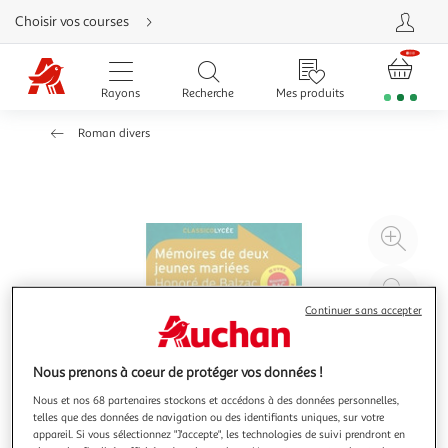
Aller
Choisir vos courses
directement
au
contenu
Aller
directement
Rayons
Recherche
Mes produits
à
la
recherche
Roman divers
Aller
directement
à
la
navigation
Aller
directement
à
Agr
la
rubrique
l'il
besoin
d'aide
à
Réd
20
l'il
Continuer sans accepter
à
Par
100
le
Nous prenons à coeur de protéger vos données !
%
pro
Nous et nos 68 partenaires stockons et accédons à des données personnelles,
telles que des données de navigation ou des identifiants uniques, sur votre
appareil. Si vous sélectionnez "J'accepte", les technologies de suivi prendront en