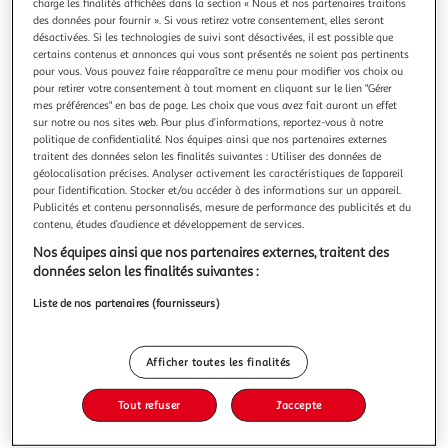
charge les finalités affichées dans la section « Nous et nos partenaires traitons
des données pour fournir ». Si vous retirez votre consentement, elles seront
désactivées. Si les technologies de suivi sont désactivées, il est possible que
certains contenus et annonces qui vous sont présentés ne soient pas pertinents
pour vous. Vous pouvez faire réapparaître ce menu pour modifier vos choix ou
pour retirer votre consentement à tout moment en cliquant sur le lien "Gérer
MEMOIRES DE DEUX JEUNES MARIES, Balzac Honoré
mes préférences" en bas de page. Les choix que vous avez fait auront un effet
de
sur notre ou nos sites web. Pour plus d’informations, reportez-vous à notre
BAC 2023 Dossier pédagogique de Béatrice Ferrari En 1823,
politique de confidentialité. Nos équipes ainsi que nos partenaires externes
traitent des données selon les finalités suivantes : Utiliser des données de
les jeunes Renée et Louise sortent du couvent pour être
géolocalisation précises. Analyser activement les caractéristiques de l’appareil
mariées. Les deux amies entament alors une
En savoir +
pour l’identification. Stocker et/ou accéder à des informations sur un appareil.
correspondance, révélant chacune son regard sur le
Publicités et contenu personnalisés, mesure de performance des publicités et du
Vous voulez connaître le prix de ce produit ?
mariage et l'amour. Alors que Louise se laisse guider par la
contenu, études d’audience et développement de services.
passion, Renée préfère les joie
Nos équipes ainsi que nos partenaires externes, traitent des
Afficher le prix
données selon les finalités suivantes :
Liste de nos partenaires (fournisseurs)
Description
Afficher toutes les finalités
Tout refuser
J'accepte
Caractéristiques