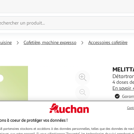
cuisine
Cafetière, machine expresso
Accessoires cafetière
MELITT
Agrandir
Détartra
4 doses d
l'illustration
En savoir 
à
Réduire
Garant
200%
l'illustration
à
Partager
Cont
100
le
%
produit
ns à coeur de protéger vos données !
8 partenaires stockons et accédons à des données personnelles, telles que des données de nav
niques, sur votre appareil. Si vous sélectionnez "J'accepte", les technologies de suivi prendront e