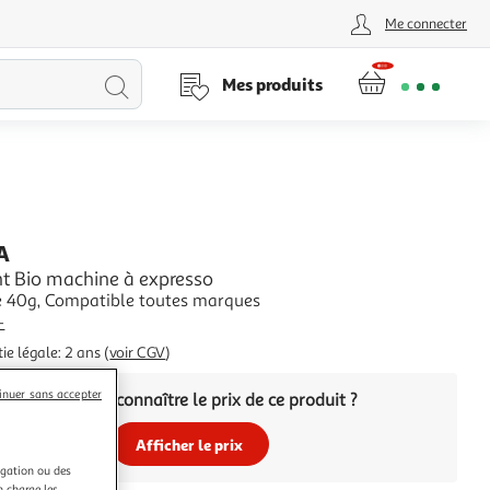
Me connecter
Lancer
Mes produits
la
recherche
A
nt Bio machine à expresso
e 40g, Compatible toutes marques
+
ie légale: 2 ans (
voir CGV
)
inuer sans accepter
Vous voulez connaître le prix de ce produit ?
Afficher le prix
igation ou des
n charge les