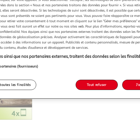
chées dans la section « Nous et nos partenaires traitons des données pour fournir ». Si vous retir
 elles seront désactivées. Si les technologies de suivi sont désactivées, il est possible que cer
vous sont présentés ne soient pas pertinents pour vous. Vous pouvez faire réapparaître ce me
pour retirer votre consentement à tout moment en cliquant sur le lien "Gérer mes préférences" 
 vous avez fait auront un effet sur notre ou nos sites web. Pour plus d’informations, reportez-v
confidentialité. Nos équipes ainsi que nos partenaires externes traitent des données selon les fi
 données de géolocalisation précises. Analyser activement les caractéristiques de l’appareil pour 
 accéder à des informations sur un appareil. Publicités et contenu personnalisés, mesure de p
 du contenu, études d’audience et développement de services.
s ainsi que nos partenaires externes, traitent des données selon les finalité
partenaires (fournisseurs)
toutes les finalités
Tout refuser
J'