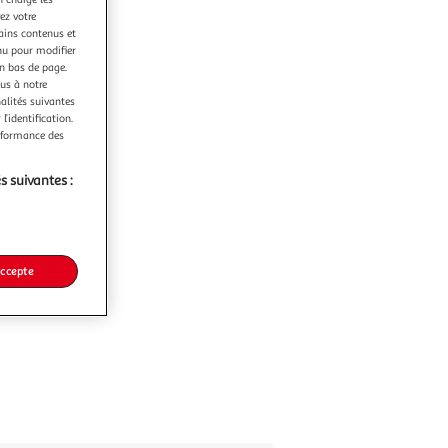
ez votre
tains contenus et
nu pour modifier
en bas de page.
ous à notre
nalités suivantes
l’identification.
erformance des
s suivantes :
accepte