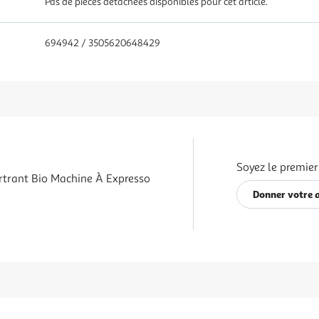
Pas de pièces détachées disponibles pour cet article.
694942 / 3505620648429
Soyez le premier
rtrant Bio Machine À Expresso
Donner votre 