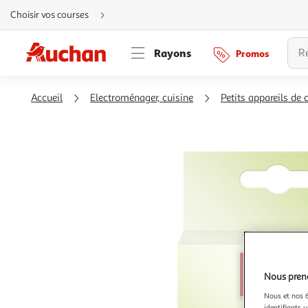
Aller
Choisir vos courses
directement
au
contenu
Aller
Rayons
Promos
directement
à
la
recherche
Aller
Accueil
Electroménager, cuisine
Petits appareils de 
directement
à
la
navigation
Aller
directement
à
la
rubrique
besoin
d'aide
Nous preno
Nous et nos 6
identifiants u