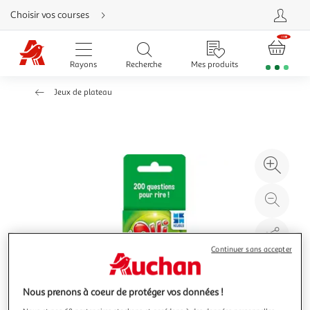
Aller
Choisir vos courses
directement
au
contenu
Aller
directement
Rayons
Recherche
Mes produits
à
la
recherche
Jeux de plateau
Aller
directement
à
la
navigation
Aller
directement
à
Agr
la
rubrique
l'il
besoin
d'aide
à
Réd
20
l'il
à
Par
100
le
Continuer sans accepter
%
pro
Nous prenons à coeur de protéger vos données !