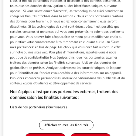
Nous et nos 68 partenaires stockons et accédons à des données personnelles,
telles que des données de navigation ou des identifiants uniques, sur votre
appareil. Si vous sélectionnez "J'accepte", les technologies de suivi prendront en
charge les finalités affichées dans la section « Nous et nos partenaires traitons
des données pour fournir ». Si vous retirez votre consentement, elles seront
désactivées. Si les technologies de suivi sont désactivées, il est possible que
MEGABLEU
certains contenus et annonces qui vous sont présentés ne soient pas pertinents
Jeu Ni Oui Ni Non Pocket
pour vous. Vous pouvez faire réapparaître ce menu pour modifier vos choix ou
pour retirer votre consentement à tout moment en cliquant sur le lien "Gérer
Dès 7 ans
mes préférences" en bas de page. Les choix que vous avez fait auront un effet
En savoir +
sur notre ou nos sites web. Pour plus d’informations, reportez-vous à notre
Vendu par
2KINGS
politique de confidentialité. Nos équipes ainsi que nos partenaires externes
traitent des données selon les finalités suivantes : Utiliser des données de
Livraison dès 5/6 jours
géolocalisation précises. Analyser activement les caractéristiques de l’appareil
4,99€
pour l’identification. Stocker et/ou accéder à des informations sur un appareil.
Plus d'options
Publicités et contenu personnalisés, mesure de performance des publicités et du
contenu, études d’audience et développement de services.
10,20€
Vendu par
2KINGS
Nos équipes ainsi que nos partenaires externes, traitent des
données selon les finalités suivantes :
Livraison dès 5/6 jours
Liste de nos partenaires (fournisseurs)
4,99€
Plus d'options
Afficher toutes les finalités
12,00€
Vendu par
Multishop