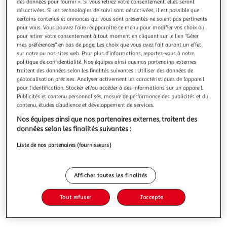
Illustration
Illustration
des données pour fournir ». Si vous retirez votre consentement, elles seront
désactivées. Si les technologies de suivi sont désactivées, il est possible que
précédente
suivante
certains contenus et annonces qui vous sont présentés ne soient pas pertinents
pour vous. Vous pouvez faire réapparaître ce menu pour modifier vos choix ou
pour retirer votre consentement à tout moment en cliquant sur le lien "Gérer
mes préférences" en bas de page. Les choix que vous avez fait auront un effet
MAYTEA
sur notre ou nos sites web. Pour plus d’informations, reportez-vous à notre
Boisson au thé noir infusé saveur pêche blanche
politique de confidentialité. Nos équipes ainsi que nos partenaires externes
traitent des données selon les finalités suivantes : Utiliser des données de
bouteille
géolocalisation précises. Analyser activement les caractéristiques de l’appareil
Un véritable thé glacé alliant la subtilité de l'infusion de
pour l’identification. Stocker et/ou accéder à des informations sur un appareil.
thé noir aux délicieuses saveurs de la pêche blanche, faible
Publicités et contenu personnalisés, mesure de performance des publicités et du
en calories et sans édulcorants.
En savoir +
contenu, études d’audience et développement de services.
50cl
Nos équipes ainsi que nos partenaires externes, traitent des
données selon les finalités suivantes :
Vous voulez connaître le prix de ce produit ?
Liste de nos partenaires (fournisseurs)
Afficher le prix
Afficher toutes les finalités
Tout refuser
J'accepte
Format