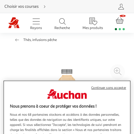
Aller
Choisir vos courses
directement
au
contenu
Aller
directement
Rayons
Recherche
Mes produits
à
la
recherche
Thés, infusions pêche
Aller
directement
à
la
navigation
Aller
directement
à
Agr
la
rubrique
l'il
besoin
d'aide
à
Réd
Continuer sans accepter
20
l'il
à
Par
100
le
Nous prenons à coeur de protéger vos données !
%
pro
Nous et nos 68 partenaires stockons et accédons à des données personnelles,
telles que des données de navigation ou des identifiants uniques, sur votre
appareil. Si vous sélectionnez "J'accepte", les technologies de suivi prendront en
charge les finalités affichées dans la section « Nous et nos partenaires traitons