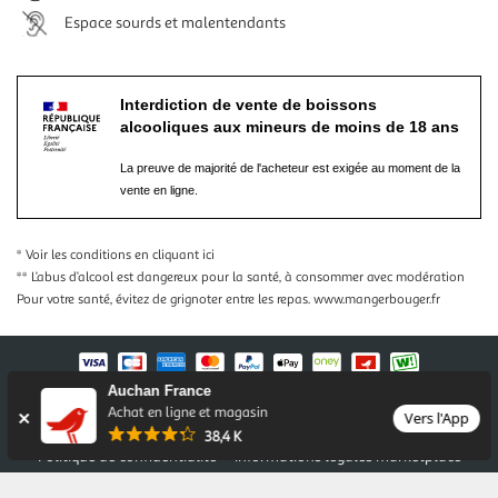
Espace sourds et malentendants
Interdiction de vente de boissons
alcooliques aux mineurs de moins de 18 ans
La preuve de majorité de l'acheteur est exigée au moment de la
vente en ligne.
* Voir les conditions
en cliquant ici
** L’abus d’alcool est dangereux pour la santé, à consommer avec modération
Pour votre santé, évitez de grignoter entre les repas.
www.mangerbouger.fr
Auchan France
Nos conditions générales
Mentions légales
Achat en ligne et magasin
Vers l'App
Conditions des offres et promotions
Gérer mes préférences
38,4 K
Politique de confidentialité
Informations légales marketplace