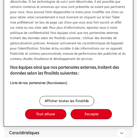
désactivées. Si les technologies de suivi sont désactivées, il est possible que
certains contenus et annonces qui vous sont présentés ne soient pas pertinents
pour vous. Vous pouvez faire réapparaître ce menu pour modifier vos choix ou
pour retirer votre consentement à tout moment en cliquant sur le lien "Gérer
mes préférences" en bas de page. Les choix que vous avez fait auront un effet
sur notre ou nos sites web. Pour plus d’informations, reportez-vous à notre
MAYBELLINE
politique de confidentialité. Nos équipes ainsi que nos partenaires externes
Super Stay fond de teint poudre 2en1 teinte 60
traitent des données selon les finalités suivantes : Utiliser des données de
Découvrez la poudre 2-en-1 aux super-pouvoirs ! Le Fond de
géolocalisation précises. Analyser activement les caractéristiques de l’appareil
pour l’identification. Stocker et/ou accéder à des informations sur un appareil.
teint-Poudre Superstay 24H allie une haute couvrance
Publicités et contenu personnalisés, mesure de performance des publicités et du
mate lumineuse et une tenue jusqu'à 24H* dans une
En savoir +
contenu, études d’audience et développement de services.
formule légère et confortable qui résiste à la transpiration,
9g
à l'eau et aux frottements. (*test consommateur sur 101
Nos équipes ainsi que nos partenaires externes, traitent des
volontaires) Résulta
Vous voulez connaître le prix de ce produit ?
données selon les finalités suivantes :
Liste de nos partenaires (fournisseurs)
Afficher le prix
Afficher toutes les finalités
Tout refuser
J'accepte
Description
Caractéristiques