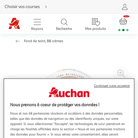
Aller
Choisir vos courses
directement
au
contenu
Aller
directement
Rayons
Recherche
Mes produits
à
la
recherche
Fond de teint, BB crèmes
Aller
directement
à
la
navigation
Aller
directement
à
Agr
la
rubrique
l'il
besoin
d'aide
Continuer sans accepter
à
Réd
20
l'il
à
Par
Nous prenons à coeur de protéger vos données !
100
le
Nous et nos 68 partenaires stockons et accédons à des données personnelles,
%
pro
telles que des données de navigation ou des identifiants uniques, sur votre
appareil. Si vous sélectionnez "J'accepte", les technologies de suivi prendront en
charge les finalités affichées dans la section « Nous et nos partenaires traitons
des données pour fournir ». Si vous retirez votre consentement, elles seront