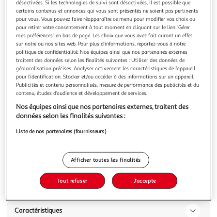
désactivées. Si les technologies de suivi sont désactivées, il est possible que
certains contenus et annonces qui vous sont présentés ne soient pas pertinents
pour vous. Vous pouvez faire réapparaître ce menu pour modifier vos choix ou
pour retirer votre consentement à tout moment en cliquant sur le lien "Gérer
mes préférences" en bas de page. Les choix que vous avez fait auront un effet
sur notre ou nos sites web. Pour plus d’informations, reportez-vous à notre
MAYBELLINE
politique de confidentialité. Nos équipes ainsi que nos partenaires externes
Lasting drama eyeliner black out
traitent des données selon les finalités suivantes : Utiliser des données de
Eyeliner crayon automatique, à la formule intense et ultra
géolocalisation précises. Analyser activement les caractéristiques de l’appareil
pour l’identification. Stocker et/ou accéder à des informations sur un appareil.
pigmentée qui souligne le regard. 36H* de longue tenue qui
Publicités et contenu personnalisés, mesure de performance des publicités et du
te coûte zéro drama**. Une pointe crayon automatique
En savoir +
contenu, études d’audience et développement de services.
ultra précise pour un tracé facile à réaliser. Un regard
1 pièce
souligné et intense, sans bavure et waterproof. (*Test
Nos équipes ainsi que nos partenaires externes, traitent des
consommateur sur
Vous voulez connaître le prix de ce produit ?
données selon les finalités suivantes :
Liste de nos partenaires (fournisseurs)
Afficher le prix
Afficher toutes les finalités
Tout refuser
J'accepte
Description
Caractéristiques