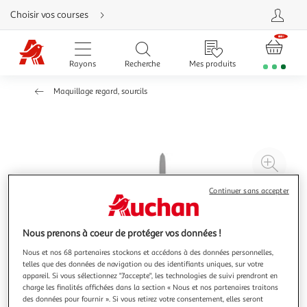
Aller
Choisir vos courses
directement
au
contenu
Aller
directement
Rayons
Recherche
Mes produits
à
la
recherche
Maquillage regard, sourcils
Aller
directement
à
la
navigation
Aller
directement
à
Agr
la
rubrique
l'il
besoin
d'aide
Continuer sans accepter
à
Réd
20
l'il
à
Par
Nous prenons à coeur de protéger vos données !
100
le
Nous et nos 68 partenaires stockons et accédons à des données personnelles,
%
pro
telles que des données de navigation ou des identifiants uniques, sur votre
appareil. Si vous sélectionnez "J'accepte", les technologies de suivi prendront en
charge les finalités affichées dans la section « Nous et nos partenaires traitons
des données pour fournir ». Si vous retirez votre consentement, elles seront