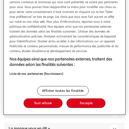
Illustration
Illustration
certains contenus et annonces qui vous sont présentés ne soient pas pertinents
précédente
suivante
pour vous. Vous pouvez faire réapparaître ce menu pour modifier vos choix ou
pour retirer votre consentement à tout moment en cliquant sur le lien "Gérer
mes préférences" en bas de page. Les choix que vous avez fait auront un effet
sur notre ou nos sites web. Pour plus d’informations, reportez-vous à notre
politique de confidentialité. Nos équipes ainsi que nos partenaires externes
MATTEL
traitent des données selon les finalités suivantes : Utiliser des données de
Poupée Barbie Cutie Reveal Lapin
géolocalisation précises. Analyser activement les caractéristiques de l’appareil
Dès 3 ans
pour l’identification. Stocker et/ou accéder à des informations sur un appareil.
En savoir +
Publicités et contenu personnalisés, mesure de performance des publicités et du
contenu, études d’audience et développement de services.
Vous voulez connaître le prix de ce produit ?
Nos équipes ainsi que nos partenaires externes, traitent des
données selon les finalités suivantes :
Afficher le prix
Liste de nos partenaires (fournisseurs)
Afficher toutes les finalités
Caractéristiques
Tout refuser
J'accepte
Avis clients
(0)
La marque vous en dit +