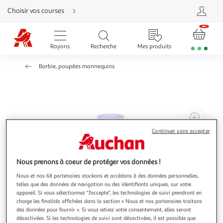
Aller
Choisir vos courses
directement
au
contenu
Aller
directement
Rayons
Recherche
Mes produits
à
la
recherche
Barbie, poupées mannequins
Aller
directement
à
la
navigation
Aller
directement
à
Agr
la
rubrique
l'il
Continuer sans accepter
besoin
d'aide
à
Réd
20
l'il
Nous prenons à coeur de protéger vos données !
à
Par
Nous et nos 68 partenaires stockons et accédons à des données personnelles,
100
le
telles que des données de navigation ou des identifiants uniques, sur votre
%
pro
appareil. Si vous sélectionnez "J'accepte", les technologies de suivi prendront en
charge les finalités affichées dans la section « Nous et nos partenaires traitons
des données pour fournir ». Si vous retirez votre consentement, elles seront
désactivées. Si les technologies de suivi sont désactivées, il est possible que