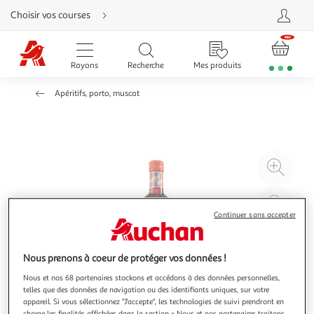
Aller
Choisir vos courses
directement
au
contenu
Aller
directement
Rayons
Recherche
Mes produits
à
la
recherche
Apéritifs, porto, muscat
Aller
directement
à
la
navigation
Aller
directement
à
Agr
la
rubrique
l'il
besoin
d'aide
à
Réd
20
l'il
Continuer sans accepter
à
Par
100
le
Nous prenons à coeur de protéger vos données !
%
pro
Nous et nos 68 partenaires stockons et accédons à des données personnelles,
telles que des données de navigation ou des identifiants uniques, sur votre
appareil. Si vous sélectionnez "J'accepte", les technologies de suivi prendront en
charge les finalités affichées dans la section « Nous et nos partenaires traitons