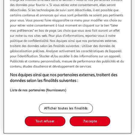
des données pour fournir ». Si vous retirez votre consentement, elles seront
désactivées. Si les technologies de suivi sont désactivées, il est possible que
certains contenus et annonces qui vous sont présentés ne soient pas pertinents
pour vous. Vous pouvez faire réapparaître ce menu pour modifier vos choix ou
pour retirer votre consentement à tout moment en cliquant sur le lien "Gérer
4.5
(11)
mes préférences" en bas de page. Les choix que vous avez fait auront un effet
sur notre ou nos sites web. Pour plus d’informations, reportez-vous à notre
MARTINI
politique de confidentialité. Nos équipes ainsi que nos partenaires externes
FIERO Apéritif à base de vin 14.4%
traitent des données selon les finalités suivantes : Utiliser des données de
Le Martini Fiero est élaboré à partir d'un assemblage de
géolocalisation précises. Analyser activement les caractéristiques de l’appareil
vins blancs et d'extraits de plantes, dont des écorces
pour l’identification. Stocker et/ou accéder à des informations sur un appareil.
Publicités et contenu personnalisés, mesure de performance des publicités et du
d'orange d'Espagne qui prête à la boisson son délicieux
En savoir +
contenu, études d’audience et développement de services.
goût équilibré d'orange amère. Martini : Une véritable icône
1l
italienne, apprécié dans le monde entier et connu pour être
Nos équipes ainsi que nos partenaires externes, traitent des
la boisson
Vous voulez connaître le prix de ce produit ?
données selon les finalités suivantes :
Liste de nos partenaires (fournisseurs)
Afficher le prix
Afficher toutes les finalités
Tout refuser
J'accepte
Interdit femme enceinte
Format