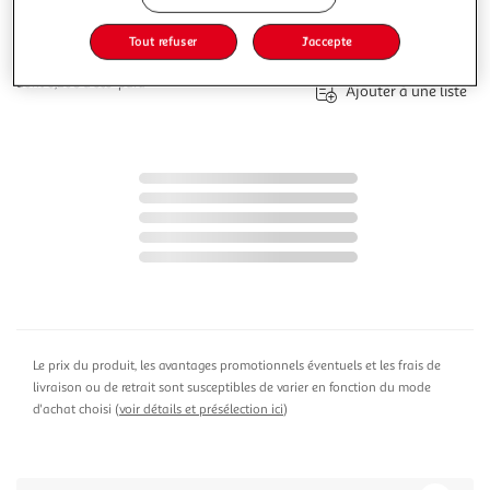
Ajouter au panier
149,90€
Tout refuser
J'accepte
149,90€ / pce
dont 0,26€ d'éco-part.
Ajouter à une liste
Le prix du produit, les avantages promotionnels éventuels et les frais de
livraison ou de retrait sont susceptibles de varier en fonction du mode
d'achat choisi (
voir détails et présélection ici
)