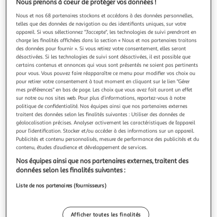
Illustration
Illustrat
Nous prenons à coeur de protéger vos données !
précédente
suivante
Nous et nos 68 partenaires stockons et accédons à des données personnelles,
telles que des données de navigation ou des identifiants uniques, sur votre
appareil. Si vous sélectionnez "J'accepte", les technologies de suivi prendront en
charge les finalités affichées dans la section « Nous et nos partenaires traitons
MARSHALL
des données pour fournir ». Si vous retirez votre consentement, elles seront
désactivées. Si les technologies de suivi sont désactivées, il est possible que
Enceinte sans fil Emberton II - Noir et Acier
certains contenus et annonces qui vous sont présentés ne soient pas pertinents
Découvrez la puissance du son Marshall dans un format
pour vous. Vous pouvez faire réapparaître ce menu pour modifier vos choix ou
ultra-portable avec l'ENCEINTE SANS FIL MARSHALL
pour retirer votre consentement à tout moment en cliquant sur le lien "Gérer
EMBERTON II - NOIR ET ACIER. Conçue pour vous
En savoir +
mes préférences" en bas de page. Les choix que vous avez fait auront un effet
accompagner partout, cette enceinte combine un design
sur notre ou nos sites web. Pour plus d’informations, reportez-vous à notre
Garantie fabricant: 2 ans *
emblématique, une robustesse à toute épreuve et une
politique de confidentialité. Nos équipes ainsi que nos partenaires externes
qualité sonore exceptionnelle, fidèle à la ré
Auchan
Vendu par
traitent des données selon les finalités suivantes : Utiliser des données de
géolocalisation précises. Analyser activement les caractéristiques de l’appareil
pour l’identification. Stocker et/ou accéder à des informations sur un appareil.
Livr. ou retrait dès 4/5 jours
Publicités et contenu personnalisés, mesure de performance des publicités et du
Retrait offert
contenu, études d’audience et développement de services.
Plus d'options
Nos équipes ainsi que nos partenaires externes, traitent des
données selon les finalités suivantes :
Retrait 1h en magasin
Liste de nos partenaires (fournisseurs)
Paiement en ligne ·
Service offert
Choisir un magasin
Afficher toutes les finalités