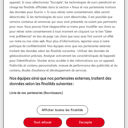
appareil. Si vous sélectionnez "J'accepte", les technologies de suivi prendront en
Oups, les produits de la catégorie
charge les finalités affichées dans la section « Nous et nos partenaires traitons
Moule, plat à four
viennent de filer...
des données pour fournir ». Si vous retirez votre consentement, elles seront
désactivées. Si les technologies de suivi sont désactivées, il est possible que
certains contenus et annonces qui vous sont présentés ne soient pas pertinents
Nous vous invitons à lancer une autre recherche...
pour vous. Vous pouvez faire réapparaître ce menu pour modifier vos choix ou
pour retirer votre consentement à tout moment en cliquant sur le lien "Gérer
mes préférences" en bas de page. Les choix que vous avez fait auront un effet
sur notre ou nos sites web. Pour plus d’informations, reportez-vous à notre
politique de confidentialité. Nos équipes ainsi que nos partenaires externes
... ou à trouver votre bonheur dans nos
traitent des données selon les finalités suivantes : Utiliser des données de
rayons
géolocalisation précises. Analyser activement les caractéristiques de l’appareil
pour l’identification. Stocker et/ou accéder à des informations sur un appareil.
Publicités et contenu personnalisés, mesure de performance des publicités et du
contenu, études d’audience et développement de services.
Nos équipes ainsi que nos partenaires externes, traitent des
données selon les finalités suivantes :
Liste de nos partenaires (fournisseurs)
Promos
Beaux jours
Afficher toutes les finalités
Tout refuser
J'accepte