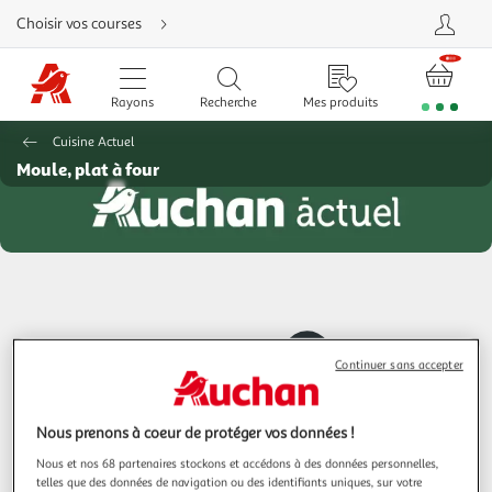
Aller
Choisir vos courses
directement
au
contenu
Aller
directement
Rayons
Recherche
Mes produits
à
la
recherche
Cuisine Actuel
Aller
directement
Moule, plat à four
à
la
navigation
Aller
directement
à
la
rubrique
besoin
d'aide
Continuer sans accepter
Nous prenons à coeur de protéger vos données !
Nous et nos 68 partenaires stockons et accédons à des données personnelles,
telles que des données de navigation ou des identifiants uniques, sur votre