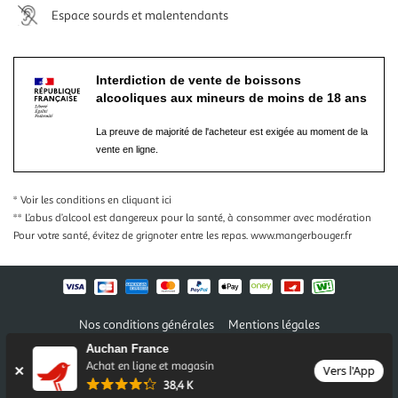
Espace sourds et malentendants
Interdiction de vente de boissons
alcooliques aux mineurs de moins de 18 ans
La preuve de majorité de l'acheteur est exigée au moment de la
vente en ligne.
* Voir les conditions
en cliquant ici
** L’abus d’alcool est dangereux pour la santé, à consommer avec modération
Pour votre santé, évitez de grignoter entre les repas.
www.mangerbouger.fr
Nos conditions générales
Mentions légales
Conditions des offres et promotions
Gérer mes préférences
Auchan France
Politique de confidentialité
Informations légales marketplace
Achat en ligne et magasin
Vers l'App
38,4 K
Auchan 2026 © Tous droits réservés