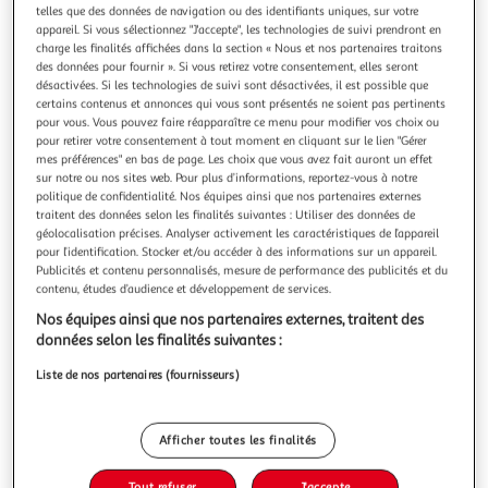
Illustration
Illustration
telles que des données de navigation ou des identifiants uniques, sur votre
précédente
suivante
appareil. Si vous sélectionnez "J'accepte", les technologies de suivi prendront en
charge les finalités affichées dans la section « Nous et nos partenaires traitons
des données pour fournir ». Si vous retirez votre consentement, elles seront
désactivées. Si les technologies de suivi sont désactivées, il est possible que
MARKET24
certains contenus et annonces qui vous sont présentés ne soient pas pertinents
pour vous. Vous pouvez faire réapparaître ce menu pour modifier vos choix ou
Paroi fixe - HOME GENERATION - Romane noir - 120
pour retirer votre consentement à tout moment en cliquant sur le lien "Gérer
x 200 cm
mes préférences" en bas de page. Les choix que vous avez fait auront un effet
Apportez une touche d'élégance industrielle a votre salle
sur notre ou nos sites web. Pour plus d’informations, reportez-vous à notre
de bain avec la paroi ROMANE. Son cadre noir mat et son
politique de confidentialité. Nos équipes ainsi que nos partenaires externes
traitent des données selon les finalités suivantes : Utiliser des données de
verre sécurit transparent de 8 mm assurent robustesse et
En savoir +
géolocalisation précises. Analyser activement les caractéristiques de l’appareil
style. Une solution idéale pour un espace douche moderne,
Vendu par
Multishop
pour l’identification. Stocker et/ou accéder à des informations sur un appareil.
minimaliste et lumineux.
Publicités et contenu personnalisés, mesure de performance des publicités et du
Livraison dès 5/6 jours
contenu, études d’audience et développement de services.
4,99€
Nos équipes ainsi que nos partenaires externes, traitent des
Plus d'options
données selon les finalités suivantes :
322,85€
Vendu par
Multishop
Liste de nos partenaires (fournisseurs)
Livraison dès 8/9 jours
Livraison offerte
Afficher toutes les finalités
Plus d'options
Tout refuser
J'accepte