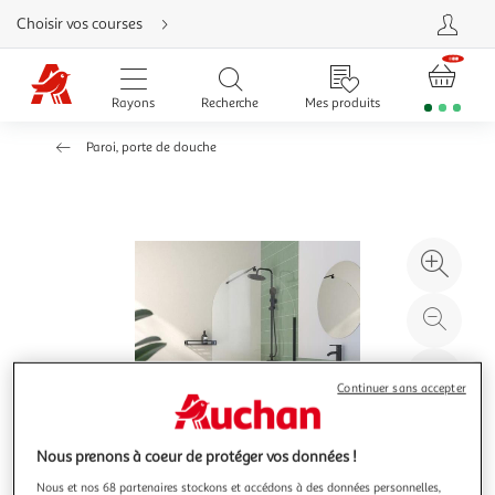
Aller
Choisir vos courses
directement
au
contenu
Aller
directement
Rayons
Recherche
Mes produits
à
la
recherche
Paroi, porte de douche
Aller
directement
à
la
navigation
Aller
directement
à
Agr
la
rubrique
l'il
besoin
d'aide
à
Réd
20
l'il
à
Par
Continuer sans accepter
100
le
%
pro
Nous prenons à coeur de protéger vos données !
Nous et nos 68 partenaires stockons et accédons à des données personnelles,