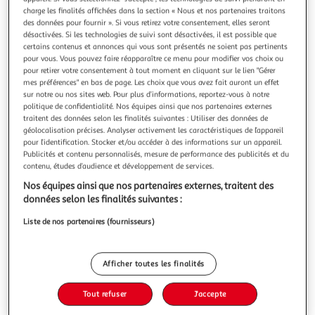
charge les finalités affichées dans la section « Nous et nos partenaires traitons
des données pour fournir ». Si vous retirez votre consentement, elles seront
désactivées. Si les technologies de suivi sont désactivées, il est possible que
certains contenus et annonces qui vous sont présentés ne soient pas pertinents
pour vous. Vous pouvez faire réapparaître ce menu pour modifier vos choix ou
MARKET24
pour retirer votre consentement à tout moment en cliquant sur le lien "Gérer
mes préférences" en bas de page. Les choix que vous avez fait auront un effet
Paroi Fixe 80x200 Style Industriel Noir - Verre
sur notre ou nos sites web. Pour plus d’informations, reportez-vous à notre
Transparent - Rectangulaire - Aluminium - Epaisseur
politique de confidentialité. Nos équipes ainsi que nos partenaires externes
5mm
traitent des données selon les finalités suivantes : Utiliser des données de
Cette paroi fixe de 80x200 cm au style industriel noir mat
géolocalisation précises. Analyser activement les caractéristiques de l’appareil
est idéale pour une installation de douche réversible. Elle
pour l’identification. Stocker et/ou accéder à des informations sur un appareil.
Publicités et contenu personnalisés, mesure de performance des publicités et du
est fabriquée en métal avec des profilés en aluminium et
En savoir +
contenu, études d’audience et développement de services.
un verre transparent d'une épaisseur de 5 mm. Sa couleur
Vendu par
M25
principale est le noir et elle convient parfaitement pour
Nos équipes ainsi que nos partenaires externes, traitent des
une douch
Livraison dès 7/8 jours
données selon les finalités suivantes :
Livraison offerte
Liste de nos partenaires (fournisseurs)
Plus d'options
303,06€
414,78€
Vendu par
M25
Afficher toutes les finalités
-27 %
Ajouter au panier
Tout refuser
J'accepte
414,78€