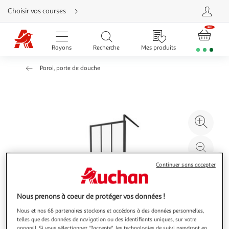
Aller
Choisir vos courses
directement
au
contenu
Aller
directement
Rayons
Recherche
Mes produits
à
la
recherche
Paroi, porte de douche
Aller
directement
à
la
navigation
Aller
directement
à
Agr
la
rubrique
l'il
besoin
d'aide
à
Réd
20
l'il
Continuer sans accepter
à
Par
100
le
%
pro
Nous prenons à coeur de protéger vos données !
Nous et nos 68 partenaires stockons et accédons à des données personnelles,
telles que des données de navigation ou des identifiants uniques, sur votre
appareil. Si vous sélectionnez "J'accepte", les technologies de suivi prendront en