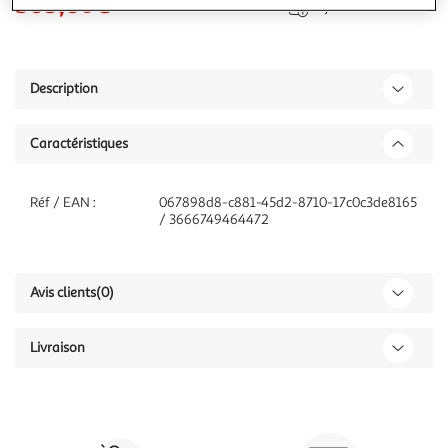
303,06€
Ajouter à une liste
Description
Caractéristiques
Réf / EAN :
067898d8-c881-45d2-8710-17c0c3de8165
/ 3666749464472
Avis clients
(0)
Livraison