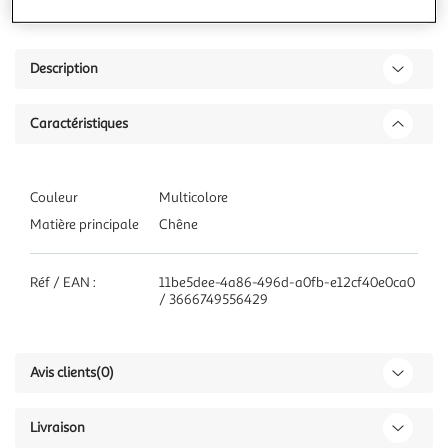
Description
Caractéristiques
Couleur
Multicolore
Matière principale
Chêne
Réf / EAN :
11be5dee-4a86-496d-a0fb-e12cf40e0ca0
/ 3666749556429
Avis clients
(0)
Livraison