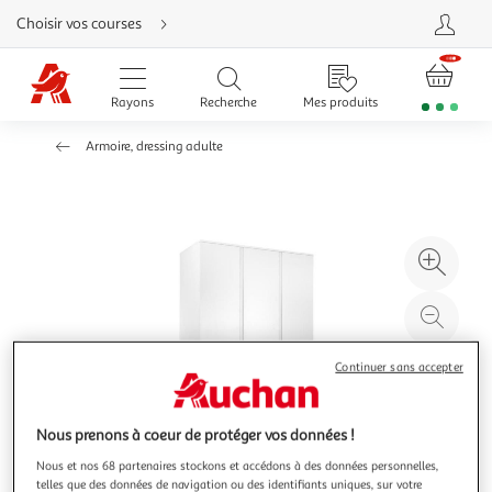
Aller
Choisir vos courses
directement
au
contenu
Aller
directement
Rayons
Recherche
Mes produits
à
la
recherche
Armoire, dressing adulte
Aller
directement
à
la
navigation
Aller
directement
à
Agr
la
rubrique
l'il
besoin
d'aide
à
Réd
20
l'il
à
Par
Continuer sans accepter
100
le
%
pro
Nous prenons à coeur de protéger vos données !
Nous et nos 68 partenaires stockons et accédons à des données personnelles,
telles que des données de navigation ou des identifiants uniques, sur votre