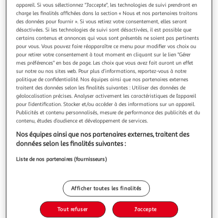
Illustration
Illustration
appareil. Si vous sélectionnez "J'accepte", les technologies de suivi prendront en
précédente
suivante
charge les finalités affichées dans la section « Nous et nos partenaires traitons
des données pour fournir ». Si vous retirez votre consentement, elles seront
désactivées. Si les technologies de suivi sont désactivées, il est possible que
certains contenus et annonces qui vous sont présentés ne soient pas pertinents
MARKET24
pour vous. Vous pouvez faire réapparaître ce menu pour modifier vos choix ou
pour retirer votre consentement à tout moment en cliquant sur le lien "Gérer
Armoire IMAGE 60B - Décor blanc mat - 3 portes + 2
mes préférences" en bas de page. Les choix que vous avez fait auront un effet
tiroirs - L121,6 x H191 x P55 cm
sur notre ou nos sites web. Pour plus d’informations, reportez-vous à notre
La gamme Image est une gamme de rangement moderne
politique de confidentialité. Nos équipes ainsi que nos partenaires externes
et pratique. Cette armoire Image comporte deux tiroirs en
traitent des données selon les finalités suivantes : Utiliser des données de
géolocalisation précises. Analyser activement les caractéristiques de l’appareil
bas et trois portes avec 3 étageres a l'intérieur côté droit et
En savoir +
pour l’identification. Stocker et/ou accéder à des informations sur un appareil.
deux barres de penderie côté gauche avec une étagere
Vendu par
M25
Publicités et contenu personnalisés, mesure de performance des publicités et du
supérieure, vous pourrez ainsi y stocker toutes vos affaires.
contenu, études d’audience et développement de services.
Ce produit es
Livraison dès 8/9 jours
Nos équipes ainsi que nos partenaires externes, traitent des
Livraison offerte
données selon les finalités suivantes :
Plus d'options
Liste de nos partenaires (fournisseurs)
421,43€
573,43€
Vendu par
M25
-26 %
Ajouter au panier
Afficher toutes les finalités
573,43€
421,43€
Tout refuser
J'accepte
Ajouter à une liste
dont 7,00€ d'éco-part.