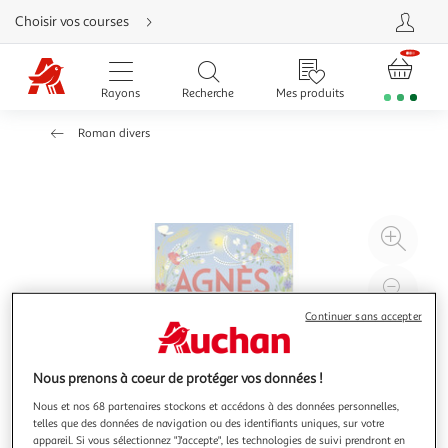
Aller
Choisir vos courses
directement
au
contenu
Aller
directement
Rayons
Recherche
Mes produits
à
la
recherche
Roman divers
Aller
directement
à
la
navigation
Aller
directement
à
Agr
la
rubrique
l'il
besoin
d'aide
à
Réd
20
l'il
Continuer sans accepter
à
Par
100
le
Nous prenons à coeur de protéger vos données !
%
pro
Nous et nos 68 partenaires stockons et accédons à des données personnelles,
telles que des données de navigation ou des identifiants uniques, sur votre
appareil. Si vous sélectionnez "J'accepte", les technologies de suivi prendront en