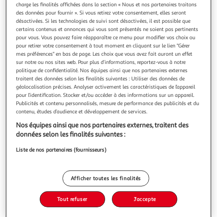
charge les finalités affichées dans la section « Nous et nos partenaires traitons
des données pour fournir ». Si vous retirez votre consentement, elles seront
désactivées. Si les technologies de suivi sont désactivées, il est possible que
certains contenus et annonces qui vous sont présentés ne soient pas pertinents
pour vous. Vous pouvez faire réapparaître ce menu pour modifier vos choix ou
pour retirer votre consentement à tout moment en cliquant sur le lien "Gérer
MARIE D'EN HAUT. EDITION REVUE ET CORRIGEE,
mes préférences" en bas de page. Les choix que vous avez fait auront un effet
Ledig Agnès
sur notre ou nos sites web. Pour plus d’informations, reportez-vous à notre
Marie a un caractère bien trempé. Elle s'occupe seule de ses
politique de confidentialité. Nos équipes ainsi que nos partenaires externes
vaches, de son fromage, et même de sa fille Suzie. Nichée
traitent des données selon les finalités suivantes : Utiliser des données de
dans les hauteurs, sa ferme ariégeoise la protège de tous.
En savoir +
géolocalisation précises. Analyser activement les caractéristiques de l’appareil
Antoine, son meilleur ami, lui donne un coup de main dès
pour l’identification. Stocker et/ou accéder à des informations sur un appareil.
Vous voulez connaître le prix de ce produit ?
Publicités et contenu personnalisés, mesure de performance des publicités et du
qu'elle en a besoin. Olivier est un grand bourru au coeur
contenu, études d’audience et développement de services.
tendre.
Afficher le prix
Nos équipes ainsi que nos partenaires externes, traitent des
données selon les finalités suivantes :
Liste de nos partenaires (fournisseurs)
Description
Afficher toutes les finalités
Caractéristiques
Tout refuser
J'accepte