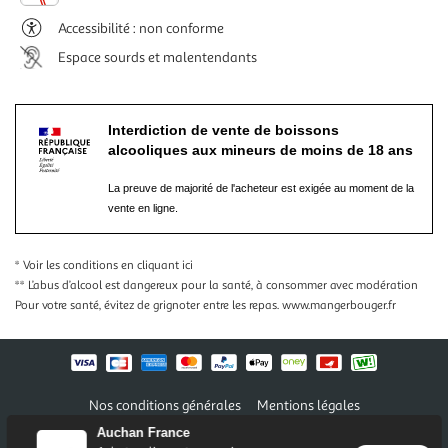
Accessibilité : non conforme
Espace sourds et malentendants
Interdiction de vente de boissons
alcooliques aux mineurs de moins de 18 ans
La preuve de majorité de l'acheteur est exigée au moment de la
vente en ligne.
* Voir les conditions
en cliquant ici
** L’abus d’alcool est dangereux pour la santé, à consommer avec modération
Pour votre santé, évitez de grignoter entre les repas.
www.mangerbouger.fr
Nos conditions générales
Mentions légales
Conditions des offres et promotions
Gérer mes préférences
Auchan France
Politique de confidentialité
Informations légales marketplace