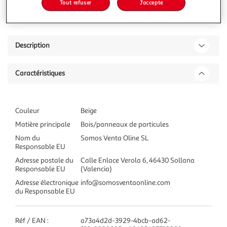
94,99€
Tout refuser
J'accepte
Ajouter à une liste
Description
Caractéristiques
Couleur
Beige
Matière principale
Bois/panneaux de particules
Nom du
Somos Venta Oline SL
Responsable EU
Adresse postale du
Calle Enlace Verola 6, 46430 Sollana
Responsable EU
(Valencia)
Adresse électronique
info@somosventaonline.com
du Responsable EU
Réf / EAN :
a73a4d2d-3929-4bcb-ad62-