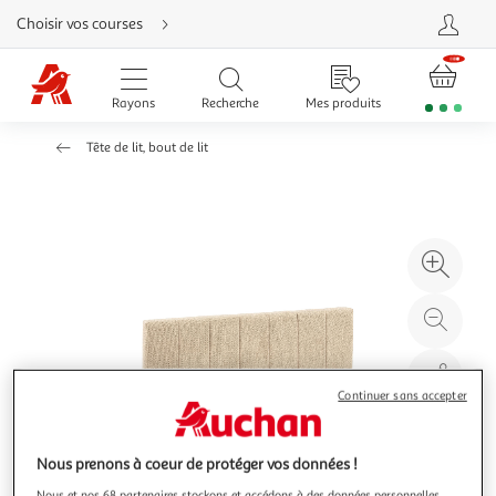
Aller
Choisir vos courses
directement
au
contenu
Aller
directement
Rayons
Recherche
Mes produits
à
la
recherche
Tête de lit, bout de lit
Aller
directement
à
la
navigation
Aller
directement
à
Agr
la
rubrique
l'il
besoin
d'aide
à
Réd
20
l'il
à
Par
100
le
Continuer sans accepter
%
pro
Nous prenons à coeur de protéger vos données !
Nous et nos 68 partenaires stockons et accédons à des données personnelles,