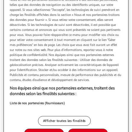
Illustration
Illustration
telles que des données de navigation ou des identifiants uniques, sur votre
précédente
suivante
appareil. Si vous sélectionnez "J'accepte", les technologies de suivi prendront en
charge les finalités affichées dans la section « Nous et nos partenaires traitons
des données pour fournir ». Si vous retirez votre consentement, elles seront
Livraison offerte
désactivées. Si les technologies de suivi sont désactivées, il est possible que
certains contenus et annonces qui vous sont présentés ne soient pas pertinents
MARCKONFORT
pour vous. Vous pouvez faire réapparaître ce menu pour modifier vos choix ou
pour retirer votre consentement à tout moment en cliquant sur le lien "Gérer
Tête de lit tapissée Creta 140x60 cm Couleur Beige, 8
mes préférences" en bas de page. Les choix que vous avez fait auront un effet
cm d'épaisseur
sur notre ou nos sites web. Pour plus d’informations, reportez-vous à notre
Tapissée en tissus couleur Beige de grande qualité et
politique de confidentialité. Nos équipes ainsi que nos partenaires externes
toucher agréable. Design altique et élégant qui apportera
traitent des données selon les finalités suivantes : Utiliser des données de
géolocalisation précises. Analyser activement les caractéristiques de l’appareil
une touche de distinction à votre chambre.Structure rigide
En savoir +
pour l’identification. Stocker et/ou accéder à des informations sur un appareil.
de contreplaqué qui allège le poids de la tête de lit pour
Vendu par
VS Venta-Stock
Publicités et contenu personnalisés, mesure de performance des publicités et du
pouvoir la fixer au mur .Rembourrée de mousse HR dans la
contenu, études d’audience et développement de services.
partie fronta
Livraison dès 8/9 jours
Nos équipes ainsi que nos partenaires externes, traitent des
Livraison offerte
données selon les finalités suivantes :
Plus d'options
Liste de nos partenaires (fournisseurs)
94,99€
180,00€
Vendu par
VS Venta-Stock
-47 %
Ajouter au panier
Afficher toutes les finalités
180,00€