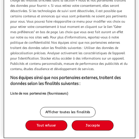
Illustration
Illustration
charge les finalités affichées dans la section « Nous et nos partenaires traitons
des données pour fournir ». Si vous retirez votre consentement, elles seront
précédente
suivante
désactivées. Si les technologies de suivi sont désactivées, il est possible que
certains contenus et annonces qui vous sont présentés ne soient pas pertinents
pour vous. Vous pouvez faire réapparaître ce menu pour modifier vos choix ou
pour retirer votre consentement à tout moment en cliquant sur le lien "Gérer
MARCATO
mes préférences" en bas de page. Les choix que vous avez fait auront un effet
Planche à gnocchi a gnocchi Rigagnocchi
sur notre ou nos sites web. Pour plus d’informations, reportez-vous à notre
politique de confidentialité. Nos équipes ainsi que nos partenaires externes
Caractéristiques générales Type de produit Planche à
traitent des données selon les finalités suivantes : Utiliser des données de
gnocchi Informations complémentaires Disponibilité des
géolocalisation précises. Analyser activement les caractéristiques de l’appareil
pièces détachées (données fournisseur) Pas de pièce
En savoir +
pour l’identification. Stocker et/ou accéder à des informations sur un appareil.
disponible Référence constructeur a gnocchi Rigagnocchi
Publicités et contenu personnalisés, mesure de performance des publicités et du
Vous voulez connaître le prix de ce produit ?
Marque MARCATO
contenu, études d’audience et développement de services.
Nos équipes ainsi que nos partenaires externes, traitent des
Afficher le prix
données selon les finalités suivantes :
Liste de nos partenaires (fournisseurs)
Description
Afficher toutes les finalités
Tout refuser
J'accepte
Caractéristiques