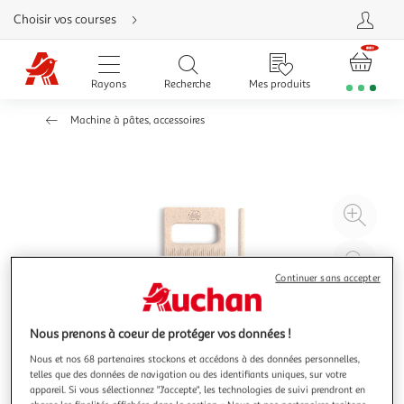
Aller
Choisir vos courses
directement
au
contenu
Aller
directement
Rayons
Recherche
Mes produits
à
la
recherche
Machine à pâtes, accessoires
Aller
directement
à
la
navigation
Aller
directement
à
Agr
la
rubrique
l'il
besoin
d'aide
à
Réd
20
l'il
Continuer sans accepter
à
Par
100
le
Nous prenons à coeur de protéger vos données !
%
pro
Nous et nos 68 partenaires stockons et accédons à des données personnelles,
telles que des données de navigation ou des identifiants uniques, sur votre
appareil. Si vous sélectionnez "J'accepte", les technologies de suivi prendront en