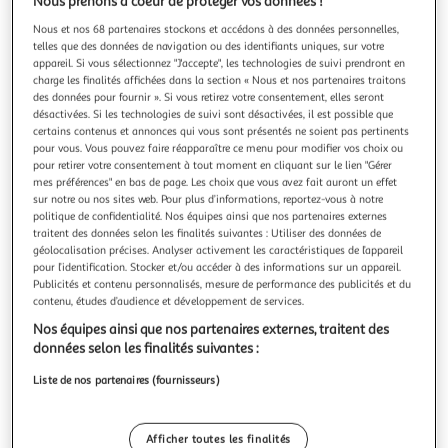
Illustration
Illustration
Nous prenons à coeur de protéger vos données !
précédente
suivante
Nous et nos 68 partenaires stockons et accédons à des données personnelles,
telles que des données de navigation ou des identifiants uniques, sur votre
appareil. Si vous sélectionnez "J'accepte", les technologies de suivi prendront en
charge les finalités affichées dans la section « Nous et nos partenaires traitons
MAMALICIOUS
des données pour fournir ». Si vous retirez votre consentement, elles seront
désactivées. Si les technologies de suivi sont désactivées, il est possible que
T Shirt Manches Longues Femme Mamalicious Ivy
certains contenus et annonces qui vous sont présentés ne soient pas pertinents
Optez pour ce t-shirt de la marque Mamaalicious !- Coloris
pour vous. Vous pouvez faire réapparaître ce menu pour modifier vos choix ou
: gris- Manches longues- Col rond- Composition : 80%
pour retirer votre consentement à tout moment en cliquant sur le lien "Gérer
polyester, 12% viscose, 8% élasthanne
En savoir +
mes préférences" en bas de page. Les choix que vous avez fait auront un effet
Vendu par
Espace sport
sur notre ou nos sites web. Pour plus d’informations, reportez-vous à notre
politique de confidentialité. Nos équipes ainsi que nos partenaires externes
Couleur
traitent des données selon les finalités suivantes : Utiliser des données de
géolocalisation précises. Analyser activement les caractéristiques de l’appareil
Gris
pour l’identification. Stocker et/ou accéder à des informations sur un appareil.
Publicités et contenu personnalisés, mesure de performance des publicités et du
contenu, études d’audience et développement de services.
Taille
+4
M
Nos équipes ainsi que nos partenaires externes, traitent des
données selon les finalités suivantes :
Liste de nos partenaires (fournisseurs)
Livr. ou retrait dès 4/5 jours
A partir de 4,20€
Plus d'options
Afficher toutes les finalités