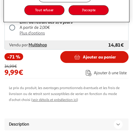
9,99€
34,99€
Vendu par
Espace sport
Tout refuser
J'accepte
Livr. ou retrait dès 5/6 jours
A partir de 2,00€
Plus d'options
14,81€
Vendu par
Multishop
-71 %
Ajouter au panier
34,99€
9,99€
Ajouter à une liste
Le prix du produit, les avantages promotionnels éventuels et les frais de
livraison ou de retrait sont susceptibles de varier en fonction du mode
d'achat choisi (
voir détails et présélection ici
)
Description