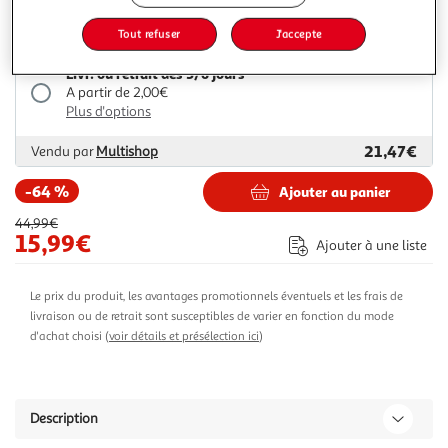
15,99€
44,99€
Vendu par
Espace sport
Tout refuser
J'accepte
Livr. ou retrait dès 5/6 jours
A partir de 2,00€
Plus d'options
21,47€
Vendu par
Multishop
-64 %
Ajouter au panier
44,99€
15,99€
Ajouter à une liste
Le prix du produit, les avantages promotionnels éventuels et les frais de
livraison ou de retrait sont susceptibles de varier en fonction du mode
d'achat choisi (
voir détails et présélection ici
)
Description