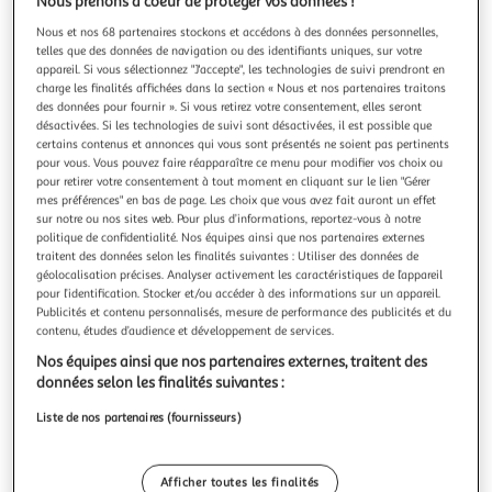
Illustration
Illustration
Nous prenons à coeur de protéger vos données !
précédente
suivante
Nous et nos 68 partenaires stockons et accédons à des données personnelles,
telles que des données de navigation ou des identifiants uniques, sur votre
appareil. Si vous sélectionnez "J'accepte", les technologies de suivi prendront en
charge les finalités affichées dans la section « Nous et nos partenaires traitons
MAMALICIOUS
des données pour fournir ». Si vous retirez votre consentement, elles seront
désactivées. Si les technologies de suivi sont désactivées, il est possible que
Pantalon /Kaki Femme Mamalicious Lyates
certains contenus et annonces qui vous sont présentés ne soient pas pertinents
Optez pour ce pantalon de la marque MAMALICIOUS !-
pour vous. Vous pouvez faire réapparaître ce menu pour modifier vos choix ou
Coloris : vert, beige- Composition : 100% coton- Loose Fit-
pour retirer votre consentement à tout moment en cliquant sur le lien "Gérer
Motifs imprimés
En savoir +
mes préférences" en bas de page. Les choix que vous avez fait auront un effet
Vendu par
Espace sport
sur notre ou nos sites web. Pour plus d’informations, reportez-vous à notre
politique de confidentialité. Nos équipes ainsi que nos partenaires externes
Couleur
traitent des données selon les finalités suivantes : Utiliser des données de
géolocalisation précises. Analyser activement les caractéristiques de l’appareil
Beige
pour l’identification. Stocker et/ou accéder à des informations sur un appareil.
Publicités et contenu personnalisés, mesure de performance des publicités et du
contenu, études d’audience et développement de services.
Taille
+4
XL
Nos équipes ainsi que nos partenaires externes, traitent des
données selon les finalités suivantes :
Liste de nos partenaires (fournisseurs)
Livr. ou retrait dès 4/5 jours
A partir de 4,20€
Plus d'options
Afficher toutes les finalités