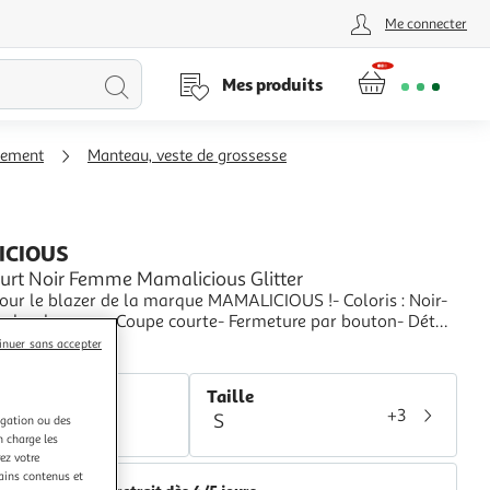
Me connecter
Lancer
Mes produits
la
itement
Manteau, veste de grossesse
recherche
ICIOUS
ourt Noir Femme Mamalicious Glitter
our le blazer de la marque MAMALICIOUS !- Coloris : Noir-
nches longues- Coupe courte- Fermeture par bouton- Détail
Composition : 72% Polyester, 28% Viscose
+
inuer sans accepter
space sport
r
Taille
+3
S
igation ou des
ir
n charge les
ez votre
tains contenus et