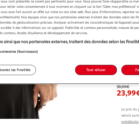
vous sont présentés ne soient pas pertinents pour vous. Vous pouvez faire réapparaître ce me
pour retirer votre consentement à tout moment en cliquant sur le lien "Gérer mes préférences" 
 vous avez fait auront un effet sur notre ou nos sites web. Pour plus d’informations, reportez-v
confidentialité. Nos équipes ainsi que nos partenaires externes traitent des données selon les fi
 données de géolocalisation précises. Analyser activement les caractéristiques de l’appareil pour 
Vendu p
 accéder à des informations sur un appareil. Publicités et contenu personnalisés, mesure de p
 du contenu, études d’audience et développement de services.
s ainsi que nos partenaires externes, traitent des données selon les finalité
partenaires (fournisseurs)
Vendu p
toutes les finalités
Tout refuser
J'
-60 %
59,99€
23,99
Le prix du 
retrait son
présélectio