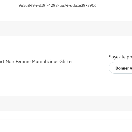
9a5a8494-d19f-4298-aa74-ada1e3973906
Soyez le pr
urt Noir Femme Mamalicious Glitter
Donner v