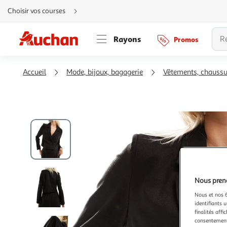
Aller
Choisir vos courses
directement
au
contenu
Aller
Rayons
Promos
directement
à
la
recherche
Aller
Accueil
Mode, bijoux, bagagerie
Vêtements, chauss
directement
à
la
navigation
Aller
directement
à
la
rubrique
besoin
d'aide
Nous preno
Nous et nos 6
identifiants u
finalités affi
consentement,