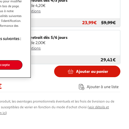
Livr. ou retrait dès 4/5 jours
nu pour modifier
A partir de 4,20€
en bas de page.
Plus d'options
ous à notre
nalités suivantes
l’identification.
23,99€
59,99€
ar
Espace sport
erformance des
Livr. ou retrait dès 5/6 jours
s suivantes :
A partir de 2,00€
Plus d'options
29,41€
ar
Multishop
accepte
Ajouter au panier
€
Ajouter à une liste
produit, les avantages promotionnels éventuels et les frais de livraison ou de
t susceptibles de varier en fonction du mode d'achat choisi (
voir détails et
n ici
)