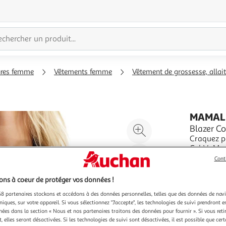
ures femme
Vêtements femme
Vêtement de grossesse, alla
MAMAL
Agrandir
Blazer C
Craquez p
l'illustration
Col V- Ma
à
Réduire
brillant- 
En savoir 
Cont
200%
l'illustration
Vendu par
E
à
Partager
ns à coeur de protéger vos données !
Couleu
100
le
8 partenaires stockons et accédons à des données personnelles, telles que des données de nav
No
%
produit
niques, sur votre appareil. Si vous sélectionnez "J'accepte", les technologies de suivi prendront e
chées dans la section « Nous et nos partenaires traitons des données pour fournir ». Si vous retir
 elles seront désactivées. Si les technologies de suivi sont désactivées, il est possible que cer