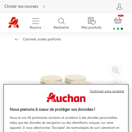
Aller
Choisir vos courses
directement
au
contenu
Aller
directement
Rayons
Recherche
Mes produits
à
la
recherche
Caramel, autres parfums
Aller
directement
à
la
navigation
Aller
directement
à
Agr
la
rubrique
l'il
besoin
d'aide
à
Réd
20
l'il
Continuer sans accepter
à
Par
100
le
Nous prenons à coeur de protéger vos données !
%
pro
Nous et nos 68 partenaires stockons et accédons à des données personnelles,
telles que des données de navigation ou des identifiants uniques, sur votre
appareil. Si vous sélectionnez "J'accepte", les technologies de suivi prendront en