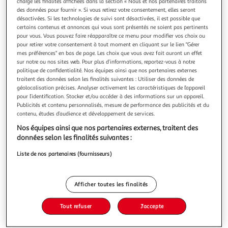
charge les finalités affichées dans la section « Nous et nos partenaires traitons
des données pour fournir ». Si vous retirez votre consentement, elles seront
désactivées. Si les technologies de suivi sont désactivées, il est possible que
certains contenus et annonces qui vous sont présentés ne soient pas pertinents
pour vous. Vous pouvez faire réapparaître ce menu pour modifier vos choix ou
pour retirer votre consentement à tout moment en cliquant sur le lien "Gérer
2.0
(3)
mes préférences" en bas de page. Les choix que vous avez fait auront un effet
MALO
sur notre ou nos sites web. Pour plus d’informations, reportez-vous à notre
politique de confidentialité. Nos équipes ainsi que nos partenaires externes
Dessert emprésuré aromatisé café
traitent des données selon les finalités suivantes : Utiliser des données de
Le Dessert Emprésuré Café MALO, un dessert au savoir-faire
géolocalisation précises. Analyser activement les caractéristiques de l’appareil
traditionnel unique en France et une texture ferme et
pour l’identification. Stocker et/ou accéder à des informations sur un appareil.
fondante, version Café ! La gourmandise à la façon MALO !
En savoir +
Publicités et contenu personnalisés, mesure de performance des publicités et du
contenu, études d’audience et développement de services.
4x125g
Nos équipes ainsi que nos partenaires externes, traitent des
Vous voulez connaître le prix de ce produit ?
données selon les finalités suivantes :
Liste de nos partenaires (fournisseurs)
Afficher le prix
Afficher toutes les finalités
Tout refuser
J'accepte
Frais