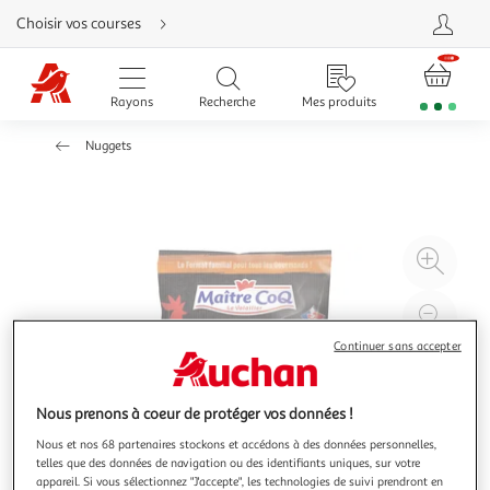
Aller
Choisir vos courses
directement
au
contenu
Aller
directement
Rayons
Recherche
Mes produits
à
la
recherche
Nuggets
Aller
directement
à
la
navigation
Aller
directement
à
Agr
la
rubrique
l'il
besoin
d'aide
à
Réd
20
l'il
Continuer sans accepter
à
Par
100
le
Nous prenons à coeur de protéger vos données !
%
pro
Nous et nos 68 partenaires stockons et accédons à des données personnelles,
telles que des données de navigation ou des identifiants uniques, sur votre
appareil. Si vous sélectionnez "J'accepte", les technologies de suivi prendront en