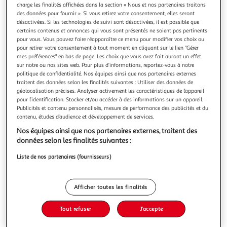
charge les finalités affichées dans la section « Nous et nos partenaires traitons
des données pour fournir ». Si vous retirez votre consentement, elles seront
désactivées. Si les technologies de suivi sont désactivées, il est possible que
certains contenus et annonces qui vous sont présentés ne soient pas pertinents
pour vous. Vous pouvez faire réapparaître ce menu pour modifier vos choix ou
pour retirer votre consentement à tout moment en cliquant sur le lien "Gérer
4.3
(21)
mes préférences" en bas de page. Les choix que vous avez fait auront un effet
MAITRE COQ
sur notre ou nos sites web. Pour plus d’informations, reportez-vous à notre
Frites de poulet
politique de confidentialité. Nos équipes ainsi que nos partenaires externes
traitent des données selon les finalités suivantes : Utiliser des données de
Maître Coq, Volailler inspiré
géolocalisation précises. Analyser activement les caractéristiques de l’appareil
En savoir +
pour l’identification. Stocker et/ou accéder à des informations sur un appareil.
Publicités et contenu personnalisés, mesure de performance des publicités et du
1kg
55 pièces
contenu, études d’audience et développement de services.
Vous voulez connaître le prix de ce produit ?
Nos équipes ainsi que nos partenaires externes, traitent des
données selon les finalités suivantes :
Afficher le prix
Liste de nos partenaires (fournisseurs)
Afficher toutes les finalités
Surgelés
Viande De France
Tout refuser
J'accepte