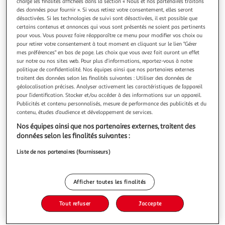
charge les finalités affichées dans la section « Nous et nos partenaires traitons
des données pour fournir ». Si vous retirez votre consentement, elles seront
désactivées. Si les technologies de suivi sont désactivées, il est possible que
certains contenus et annonces qui vous sont présentés ne soient pas pertinents
pour vous. Vous pouvez faire réapparaître ce menu pour modifier vos choix ou
pour retirer votre consentement à tout moment en cliquant sur le lien "Gérer
4.5
(2)
mes préférences" en bas de page. Les choix que vous avez fait auront un effet
MAISON PRUNIER
sur notre ou nos sites web. Pour plus d’informations, reportez-vous à notre
politique de confidentialité. Nos équipes ainsi que nos partenaires externes
Terrine de campagne
traitent des données selon les finalités suivantes : Utiliser des données de
Le pâté de campagne traditionnel Prunier a obtenu la
géolocalisation précises. Analyser activement les caractéristiques de l’appareil
médaille de Bronze 2024 au Concours Général Agricole de
pour l’identification. Stocker et/ou accéder à des informations sur un appareil.
Paris.Pour élaborer notre pâté de campagne traditionnel,
En savoir +
Publicités et contenu personnalisés, mesure de performance des publicités et du
contenu, études d’audience et développement de services.
nous utilisons uniquement du porc français Label Rouge.
160g
Son goût authentique est justement équilibré, ce qui ravit
Nos équipes ainsi que nos partenaires externes, traitent des
les amateurs de pâ
Vous voulez connaître le prix de ce produit ?
données selon les finalités suivantes :
Liste de nos partenaires (fournisseurs)
Afficher le prix
Afficher toutes les finalités
Tout refuser
J'accepte
Frais
Viande De France