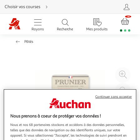
Aller
Choisir vos courses
directement
au
contenu
Aller
directement
Rayons
Recherche
Mes produits
à
la
recherche
Pâtés
Aller
directement
à
la
navigation
Aller
directement
à
Agr
la
rubrique
l'il
besoin
d'aide
à
Réd
20
l'il
Continuer sans accepter
à
Par
100
le
Nous prenons à coeur de protéger vos données !
%
pro
Nous et nos 68 partenaires stockons et accédons à des données personnelles,
telles que des données de navigation ou des identifiants uniques, sur votre
appareil. Si vous sélectionnez "J'accepte", les technologies de suivi prendront en